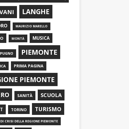
LANGHE
VANI
ORO
MAURIZIO MARELLO
EO
MUSICA
MONTÀ
PIEMONTE
APUGNO
PRIMA PAGINA
ICA
GIONE PIEMONTE
ERO
SCUOLA
SANITÀ
TURISMO
RT
TORINO
DI CRISI DELLA REGIONE PIEMONTE