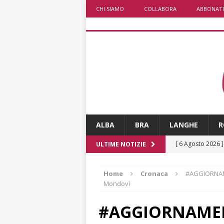
CHI SIAMO
COLLABORA
ABBONATI
ALBA
BRA
LANGHE
R
[ 6 Agosto 2026 
ULTIME NOTIZIE
«Nessun conflitto
Home
Cronaca
#AGGIORNAME
[ 6 Agosto 2026 
Mondovì
planetario sulla 
#AGGIORNAMENT
[ 6 Agosto 2026 