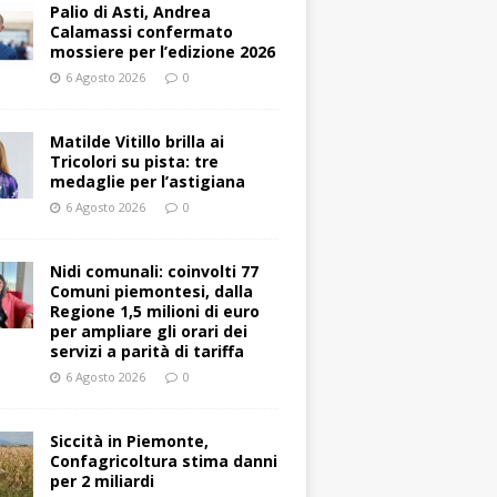
Palio di Asti, Andrea
Calamassi confermato
mossiere per l’edizione 2026
6 Agosto 2026
0
Matilde Vitillo brilla ai
Tricolori su pista: tre
medaglie per l’astigiana
6 Agosto 2026
0
Nidi comunali: coinvolti 77
Comuni piemontesi, dalla
Regione 1,5 milioni di euro
per ampliare gli orari dei
servizi a parità di tariffa
6 Agosto 2026
0
Siccità in Piemonte,
Confagricoltura stima danni
per 2 miliardi