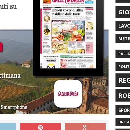
GIO
LAV
MET
PALL
POLIT
RE
RO
SPO
UNITÀ 