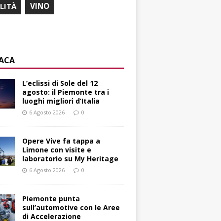
ILITÀ
VINO
ACA
L’eclissi di Sole del 12
agosto: il Piemonte tra i
luoghi migliori d’Italia
6 Agosto 2026
0
Opere Vive fa tappa a
Limone con visite e
laboratorio su My Heritage
6 Agosto 2026
0
Piemonte punta
sull’automotive con le Aree
di Accelerazione