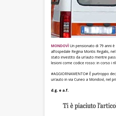
MONDOVÌ
Un pensionato di 79 anni è s
all’ospedale Regina Montis Regalis, ne
stato investito da un’auto mentre passe
lesioni come codice rosso: in corso i ril
#AGGIORNAMENTO# È purtroppo decedut
un’auto in via Cuneo a Mondovì, nel pr
d.g. e a.f.