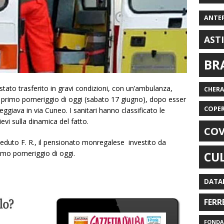
ANTE
AST
BR
tato trasferito in gravi condizioni, con un’ambulanza,
CHER
l primo pomeriggio di oggi (sabato 17 giugno), dopo esser
COPE
ggiava in via Cuneo. I sanitari hanno classificato le
ievi sulla dinamica del fatto.
COV
o F. R., il pensionato monregalese investito da
imo pomeriggio di oggi.
CU
DATA
FERR
FONDAZ