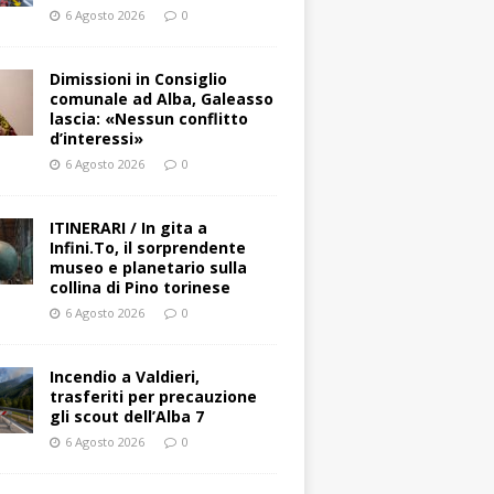
6 Agosto 2026
0
Dimissioni in Consiglio
comunale ad Alba, Galeasso
lascia: «Nessun conflitto
d’interessi»
6 Agosto 2026
0
ITINERARI / In gita a
Infini.To, il sorprendente
museo e planetario sulla
collina di Pino torinese
6 Agosto 2026
0
Incendio a Valdieri,
trasferiti per precauzione
gli scout dell’Alba 7
6 Agosto 2026
0