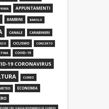
APPUNTAMENTI
PRIMA
I
BAMBINI
BAROLO
A
CANALE
CARABINIERI
CICLISMO
ASCO
CONCERTO
RTINA
COVID-19
ID-19 CORONAVIRUS
LTURA
CUNEO
ECONOMIA
METEO
ERO
IONE CRC (CASSA RISPARMIO DI CUNEO)