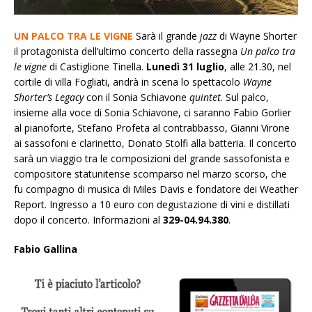
UN PALCO TRA LE VIGNE
Sarà il grande
jazz
di Wayne Shorter
il protagonista dell’ultimo concerto della rassegna
Un palco tra
le vigne
di Castiglione Tinella.
Lunedì 31 luglio
, alle 21.30, nel
cortile di villa Fogliati, andrà in scena lo spettacolo
Wayne
Shorter’s Legacy
con il Sonia Schiavone
quintet
. Sul palco,
insieme alla voce di Sonia Schiavone, ci saranno Fabio Gorlier
al pianoforte, Stefano Profeta al contrabbasso, Gianni Virone
ai sassofoni e clarinetto, Donato Stolfi alla batteria. Il concerto
sarà un viaggio tra le composizioni del grande sassofonista e
compositore statunitense scomparso nel marzo scorso, che
fu compagno di musica di Miles Davis e fondatore dei Weather
Report. Ingresso a 10 euro con degustazione di vini e distillati
dopo il concerto.
Informazioni al
329-04.94.380
.
Fabio Gallina