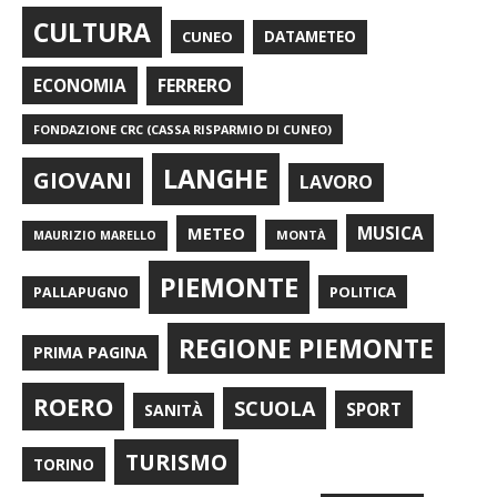
CULTURA
CUNEO
DATAMETEO
FERRERO
ECONOMIA
FONDAZIONE CRC (CASSA RISPARMIO DI CUNEO)
LANGHE
GIOVANI
LAVORO
METEO
MUSICA
MONTÀ
MAURIZIO MARELLO
PIEMONTE
POLITICA
PALLAPUGNO
REGIONE PIEMONTE
PRIMA PAGINA
ROERO
SCUOLA
SPORT
SANITÀ
TURISMO
TORINO