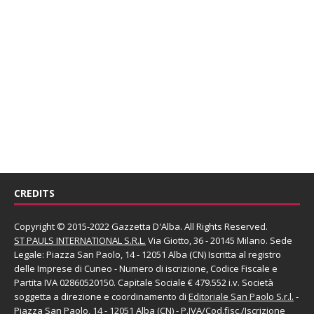
CREDITS
Copyright © 2015-2022 Gazzetta D'Alba. All Rights Reserved.
ST PAULS INTERNATIONAL S.R.L.
Via Giotto, 36 - 20145 Milano. Sede
Legale: Piazza San Paolo, 14 - 12051 Alba (CN) Iscritta al registro
delle Imprese di Cuneo - Numero di iscrizione, Codice Fiscale e
Partita IVA 02860520150. Capitale Sociale € 479.552 i.v. Società
soggetta a direzione e coordinamento di
Editoriale San Paolo
S.r.l.
-
Piazza San Paolo, 14 - 12051 Alba (CN) - P.IVA/Cod.fisc./Iscrizione