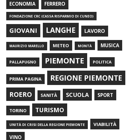
FERRERO
ECONOMIA
FONDAZIONE CRC (CASSA RISPARMIO DI CUNEO)
LANGHE
GIOVANI
LAVORO
METEO
MUSICA
MONTÀ
MAURIZIO MARELLO
PIEMONTE
POLITICA
PALLAPUGNO
REGIONE PIEMONTE
PRIMA PAGINA
ROERO
SCUOLA
SPORT
SANITÀ
TURISMO
TORINO
VIABILITÀ
UNITÀ DI CRISI DELLA REGIONE PIEMONTE
VINO