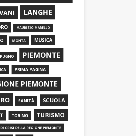
LANGHE
VANI
ORO
MAURIZIO MARELLO
EO
MUSICA
MONTÀ
PIEMONTE
APUGNO
PRIMA PAGINA
ICA
GIONE PIEMONTE
ERO
SCUOLA
SANITÀ
TURISMO
RT
TORINO
DI CRISI DELLA REGIONE PIEMONTE