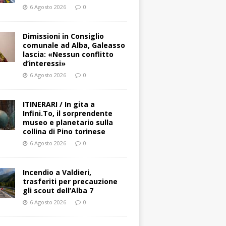
6 Agosto 2026
0
Dimissioni in Consiglio
comunale ad Alba, Galeasso
lascia: «Nessun conflitto
d’interessi»
6 Agosto 2026
0
ITINERARI / In gita a
Infini.To, il sorprendente
museo e planetario sulla
collina di Pino torinese
6 Agosto 2026
0
Incendio a Valdieri,
trasferiti per precauzione
gli scout dell’Alba 7
6 Agosto 2026
0