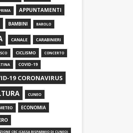
APPUNTAMENTI
PRIMA
I
BAMBINI
BAROLO
A
CANALE
CARABINIERI
CICLISMO
ASCO
CONCERTO
RTINA
COVID-19
ID-19 CORONAVIRUS
LTURA
CUNEO
ECONOMIA
METEO
ERO
IONE CRC (CASSA RISPARMIO DI CUNEO)