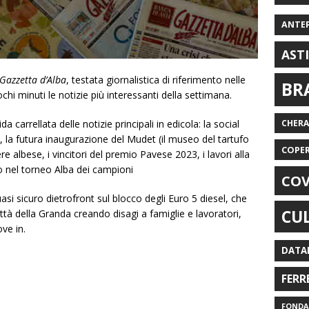
ANTE
AST
Gazzetta d’Alba
, testata giornalistica di riferimento nelle
BR
hi minuti le notizie più interessanti della settimana.
 carrellata delle notizie principali in edicola: la social
CHER
, la futura inaugurazione del Mudet (il museo del tartufo
COPE
ere albese, i vincitori del premio Pavese 2023, i lavori alla
o nel torneo Alba dei campioni
COV
uasi sicuro dietrofront sul blocco degli Euro 5 diesel, che
CU
tà della Granda creando disagi a famiglie e lavoratori,
ve in.
DATA
FERR
FONDAZ