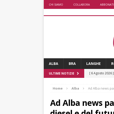
CHI SIAMO
COLLABORA
ABBONATI
ALBA
BRA
LANGHE
R
[ 6 Agosto 2026 
ULTIME NOTIZIE
«Nessun conflitto
Home
Alba
Ad Alba news par
[ 6 Agosto 2026 
planetario sulla 
Ad Alba news pa
[ 6 Agosto 2026 
diesel e del fut