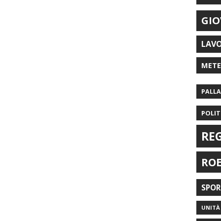
GIO
LAV
MET
PALL
POLIT
RE
RO
SPO
UNITÀ 