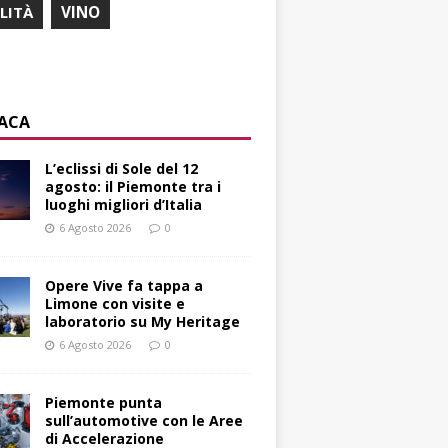
ILITÀ
VINO
ACA
L’eclissi di Sole del 12
agosto: il Piemonte tra i
luoghi migliori d’Italia
6 Agosto 2026
0
Opere Vive fa tappa a
Limone con visite e
laboratorio su My Heritage
6 Agosto 2026
0
Piemonte punta
sull’automotive con le Aree
di Accelerazione