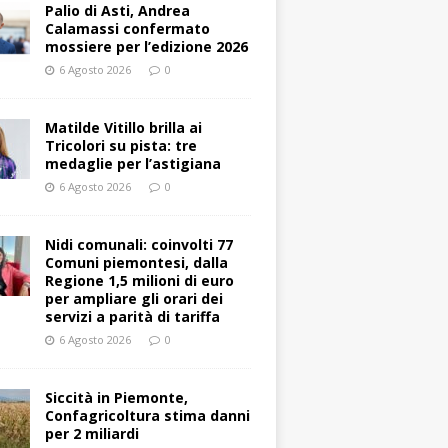
Palio di Asti, Andrea
Calamassi confermato
mossiere per l’edizione 2026
6 Agosto 2026
0
Matilde Vitillo brilla ai
Tricolori su pista: tre
medaglie per l’astigiana
6 Agosto 2026
0
Nidi comunali: coinvolti 77
Comuni piemontesi, dalla
Regione 1,5 milioni di euro
per ampliare gli orari dei
servizi a parità di tariffa
6 Agosto 2026
0
Siccità in Piemonte,
Confagricoltura stima danni
per 2 miliardi