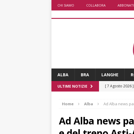
CHI SIAMO
COLLABORA
ABBONATI
ALBA
BRA
LANGHE
R
[ 7 Agosto 2026 
ULTIME NOTIZIE
[ 7 Agosto 2026 
Home
Alba
Ad Alba news parl
CRONACA
[ 7 Agosto 2026 
Ad Alba news pa
non cancellano i
e del treno Asti