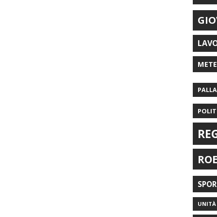
GIO
LAV
MET
PALL
POLIT
RE
RO
SPO
UNITÀ 