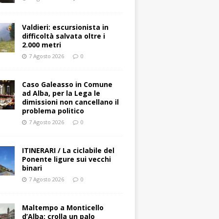
Valdieri: escursionista in
difficoltà salvata oltre i
2.000 metri
7 Agosto 2026
0
Caso Galeasso in Comune
ad Alba, per la Lega le
dimissioni non cancellano il
problema politico
7 Agosto 2026
0
ITINERARI / La ciclabile del
Ponente ligure sui vecchi
binari
7 Agosto 2026
0
Maltempo a Monticello
d’Alba: crolla un palo