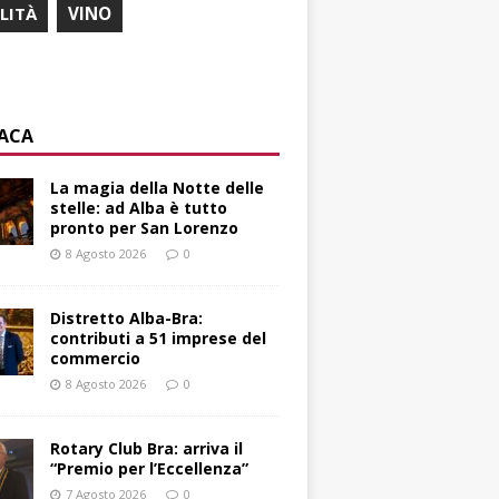
ILITÀ
VINO
ACA
La magia della Notte delle
stelle: ad Alba è tutto
pronto per San Lorenzo
8 Agosto 2026
0
Distretto Alba-Bra:
contributi a 51 imprese del
commercio
8 Agosto 2026
0
Rotary Club Bra: arriva il
“Premio per l’Eccellenza”
7 Agosto 2026
0