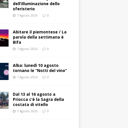
dell’illuminazione dello
sferisterio
7 Agosto 2026
0
Abitare il piemontese / La
parola della settimana è
Bifa
7 Agosto 2026
0
Alba: lunedì 10 agosto
tornano le “Notti del vino”
7 Agosto 2026
0
Dal 13 al 16 agosto a
Priocca c’è la Sagra della
costata di vitello
7 Agosto 2026
0