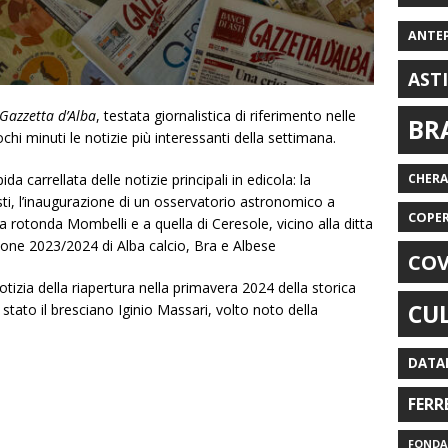
ANTE
AST
Gazzetta d’Alba
, testata giornalistica di riferimento nelle
BR
hi minuti le notizie più interessanti della settimana.
a carrellata delle notizie principali in edicola: la
CHER
Asti, l’inaugurazione di un osservatorio astronomico a
COPE
la rotonda Mombelli e a quella di Ceresole, vicino alla ditta
tagione 2023/2024 di Alba calcio, Bra e Albese
COV
otizia della riapertura nella primavera 2024 della storica
CU
 è stato il bresciano Iginio Massari, volto noto della
DATA
FERR
FONDAZ