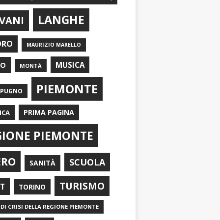
LANGHE
VANI
ORO
MAURIZIO MARELLO
EO
MUSICA
MONTÀ
PIEMONTE
APUGNO
PRIMA PAGINA
ICA
GIONE PIEMONTE
ERO
SCUOLA
SANITÀ
TURISMO
RT
TORINO
DI CRISI DELLA REGIONE PIEMONTE