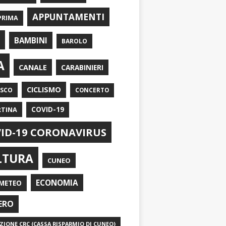
APPUNTAMENTI
PRIMA
I
BAMBINI
BAROLO
A
CANALE
CARABINIERI
CICLISMO
ASCO
CONCERTO
RTINA
COVID-19
ID-19 CORONAVIRUS
LTURA
CUNEO
ECONOMIA
METEO
ERO
IONE CRC (CASSA RISPARMIO DI CUNEO)