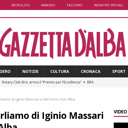
NECROLOGI
ANNUNCI
TACCUINO
INIZIATIVE SPECIALI
OERO
NOTIZIE
CULTURA
CRONACA
SPORT
]
Rotary Club Bra: arriva il “Premio per l’Eccellenza”
BRA
]
Valdieri: escursionista in difficoltà salvata oltre i 2.000 metri
iamo di Iginio Massari e del treno Asti-Alba
VIDEO
]
Caso Galeasso in Comune ad Alba, per la Lega le dimissioni
rliamo di Iginio Massari
l problema politico
ALBA
-Alba