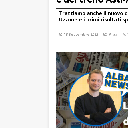
[ 7 Agosto 2026 
Trattiamo anche il nuovo o
ALTRE NOTIZIE
Uzzone e i primi risultati s
[ 7 Agosto 2026 
dello sferisterio
13 Settembre 2023
Alba
[ 7 Agosto 2026 
CULTURA
[ 7 Agosto 2026 
[ 8 Agosto 2026 
ALBA