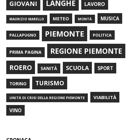
LANGHE
GIOVANI
LAVORO
METEO
MUSICA
MONTÀ
MAURIZIO MARELLO
PIEMONTE
POLITICA
PALLAPUGNO
REGIONE PIEMONTE
PRIMA PAGINA
ROERO
SCUOLA
SPORT
SANITÀ
TURISMO
TORINO
VIABILITÀ
UNITÀ DI CRISI DELLA REGIONE PIEMONTE
VINO