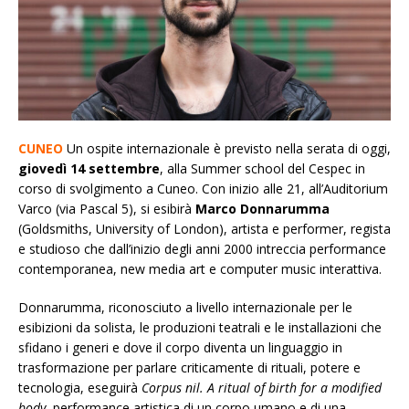
CUNEO
Un ospite internazionale è previsto nella serata di oggi,
giovedì 14 settembre
, alla Summer school del Cespec in
corso di svolgimento a Cuneo. Con inizio alle 21, all’Auditorium
Varco (via Pascal 5), si esibirà
Marco Donnarumma
(Goldsmiths, University of London), artista e performer, regista
e studioso che dall’inizio degli anni 2000 intreccia performance
contemporanea, new media art e computer music interattiva.
Donnarumma, riconosciuto a livello internazionale per le
esibizioni da solista, le produzioni teatrali e le installazioni che
sfidano i generi e dove il corpo diventa un linguaggio in
trasformazione per parlare criticamente di rituali, potere e
tecnologia, eseguirà
Corpus nil. A ritual of birth for a modified
body
, performance artistica di un corpo umano e di una