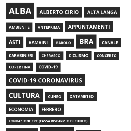
ALBA
ALBERTO CIRIO
ALTA LANGA
APPUNTAMENTI
AMBIENTE
ANTEPRIMA
BRA
ASTI
BAMBINI
CANALE
BAROLO
CARABINIERI
CICLISMO
CHERASCO
CONCERTO
COPERTINA
COVID-19
COVID-19 CORONAVIRUS
CULTURA
CUNEO
DATAMETEO
FERRERO
ECONOMIA
FONDAZIONE CRC (CASSA RISPARMIO DI CUNEO)