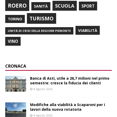
ROERO
SCUOLA
SPORT
SANITÀ
TURISMO
TORINO
VIABILITÀ
UNITÀ DI CRISI DELLA REGIONE PIEMONTE
VINO
CRONACA
Banca di Asti, utile a 26,7 milioni nel primo
semestre: cresce la fiducia dei clienti
8 Agosto 2026
Modifiche alla viabilità a Scaparoni per i
lavori della nuova rotatoria
8 Agosto 2026