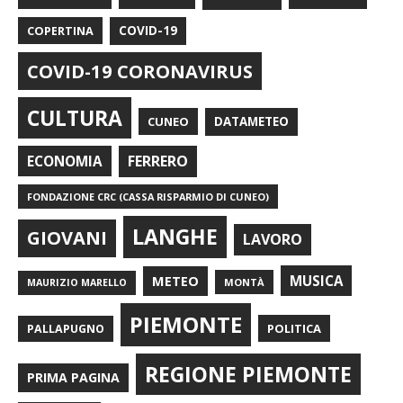
COPERTINA
COVID-19
COVID-19 CORONAVIRUS
CULTURA
CUNEO
DATAMETEO
FERRERO
ECONOMIA
FONDAZIONE CRC (CASSA RISPARMIO DI CUNEO)
LANGHE
GIOVANI
LAVORO
METEO
MUSICA
MONTÀ
MAURIZIO MARELLO
PIEMONTE
POLITICA
PALLAPUGNO
REGIONE PIEMONTE
PRIMA PAGINA