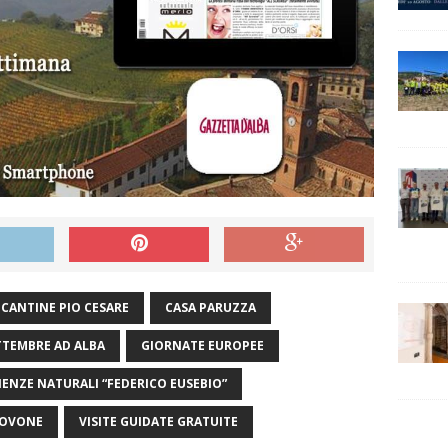
CANTINE PIO CESARE
CASA PARUZZA
TTEMBRE AD ALBA
GIORNATE EUROPEE
IENZE NATURALI “FEDERICO EUSEBIO”
GOVONE
VISITE GUIDATE GRATUITE