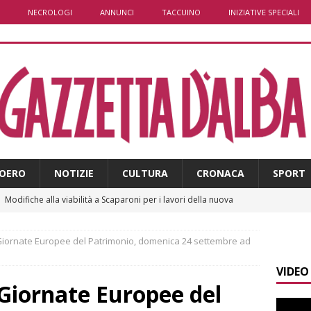
NECROLOGI
ANNUNCI
TACCUINO
INIZIATIVE SPECIALI
OERO
NOTIZIE
CULTURA
CRONACA
SPORT
]
Modifiche alla viabilità a Scaparoni per i lavori della nuova
A
e Giornate Europee del Patrimonio, domenica 24 settembre ad
]
ITINERARI / Trenta chilometri su due ruote lungo il Belbo
VIDEO
e Giornate Europee del
]
Cuneo, stretta della Polizia: controlli, denunce e lotta al