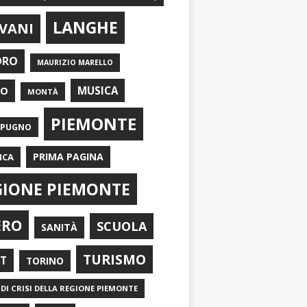
LANGHE
VANI
ORO
MAURIZIO MARELLO
EO
MUSICA
MONTÀ
PIEMONTE
APUGNO
PRIMA PAGINA
ICA
GIONE PIEMONTE
ERO
SCUOLA
SANITÀ
TURISMO
RT
TORINO
DI CRISI DELLA REGIONE PIEMONTE