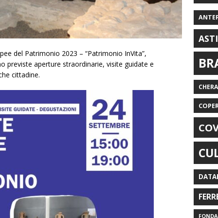
ANTE
AST
pee del Patrimonio 2023 – “Patrimonio InVita”,
BR
 previste aperture straordinarie, visite guidate e
he cittadine.
CHER
COPE
COV
CU
DATA
FERR
FONDAZ