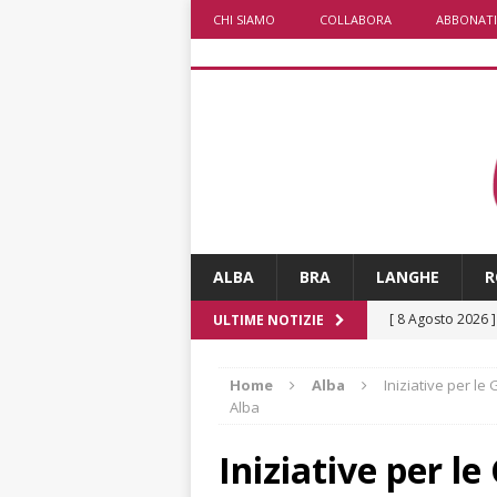
CHI SIAMO
COLLABORA
ABBONATI
ALBA
BRA
LANGHE
R
[ 8 Agosto 2026 
ULTIME NOTIZIE
rotatoria
ALB
Home
Alba
Iniziative per l
[ 8 Agosto 2026 
Alba
LANGHE
Iniziative per l
[ 8 Agosto 2026 