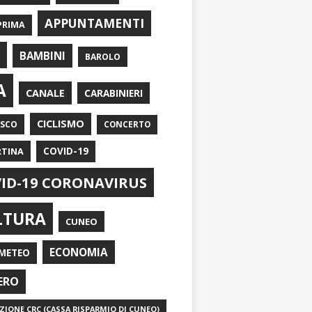
APPUNTAMENTI
PRIMA
I
BAMBINI
BAROLO
A
CANALE
CARABINIERI
CICLISMO
ASCO
CONCERTO
RTINA
COVID-19
ID-19 CORONAVIRUS
LTURA
CUNEO
ECONOMIA
METEO
ERO
IONE CRC (CASSA RISPARMIO DI CUNEO)