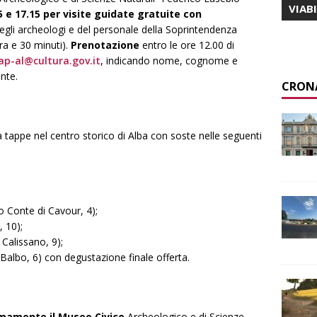
VIAB
5 e 17.15 per visite guidate gratuite con
degli archeologi e del personale della Soprintendenza
ra e 30 minuti).
Prenotazione
entro le ore 12.00 di
ap-al@cultura.gov.it
, indicando nome, cognome e
nte.
CRON
 tappe nel centro storico di Alba con soste nelle seguenti
 Conte di Cavour, 4);
, 10);
Calissano, 9);
albo, 6) con degustazione finale offerta.
omamente il Museo Civico
Archeologico e di Scienze