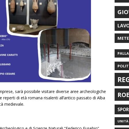
GIO
LAV
MET
PALL
POLIT
RE
e imprese, sarà possibile visitare diverse aree archeologiche
RO
e reperti di età romana risalenti all’antico passato di Alba
tà medievale.
SPO
UNITÀ 
 Archeologico e di Scienze Naturali “Federico Eusebio”