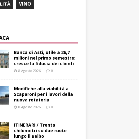
ILITÀ
VINO
ACA
Banca di Asti, utile a 26,7
milioni nel primo semestre:
cresce la fiducia dei clienti
8 Agosto 2026
0
Modifiche alla viabilità a
Scaparoni per i lavori della
nuova rotatoria
8 Agosto 2026
0
ITINERARI / Trenta
chilometri su due ruote
lungo il Belbo