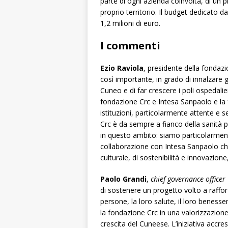
parte di ogni azienda coinvolta, di un p
proprio territorio. Il budget dedicato 
1,2 milioni di euro.
I commenti
Ezio Raviola
, presidente della fondaz
così importante, in grado di innalzare gli
Cuneo e di far crescere i poli ospedalie
fondazione Crc e Intesa Sanpaolo e la f
istituzioni, particolarmente attente e s
Crc è da sempre a fianco della sanità pr
in questo ambito: siamo particolarmente
collaborazione con Intesa Sanpaolo che
culturale, di sostenibilità e innovazion
Paolo Grandi
,
chief governance officer
di sostenere un progetto volto a raffo
persone, la loro salute, il loro benesse
la fondazione Crc in una valorizzazione
crescita del Cuneese. L’iniziativa accres