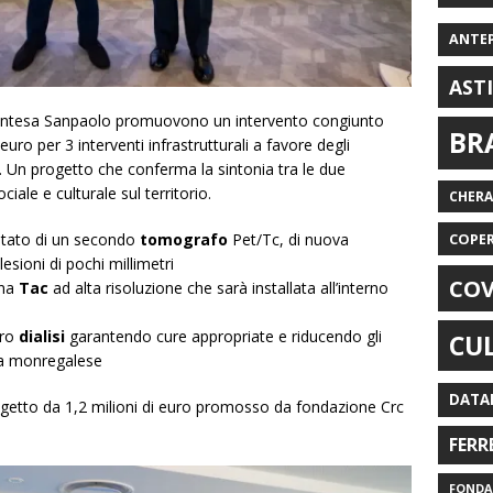
ANTE
AST
Intesa Sanpaolo promuovono un intervento congiunto
BR
uro per 3 interventi infrastrutturali a favore degli
 Un progetto che conferma la sintonia tra le due
iale e culturale sul territorio.
CHER
tato di un secondo
tomografo
Pet/Tc, di nuova
COPE
lesioni di pochi millimetri
COV
una
Tac
ad alta risoluzione che sarà installata all’interno
tro
dialisi
garantendo cure appropriate e riducendo gli
CU
rea monregalese
DATA
ogetto da 1,2 milioni di euro promosso da fondazione Crc
FERR
FONDAZ