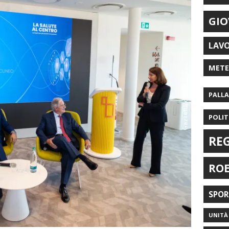
GIO
LAV
MET
PALL
POLIT
RE
RO
SPO
UNITÀ 