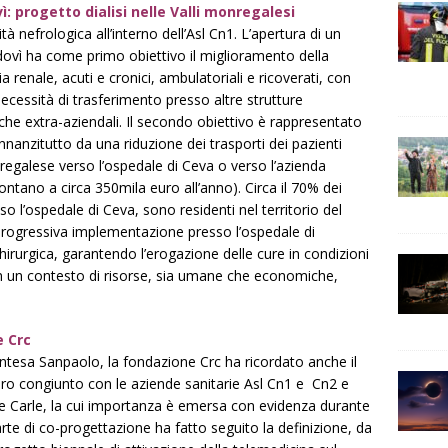
: progetto dialisi nelle Valli monregalesi
vità nefrologica all’interno dell’Asl Cn1. L’apertura di un
ndovì ha come primo obiettivo il miglioramento della
a renale, acuti e cronici, ambulatoriali e ricoverati, con
necessità di trasferimento presso altre strutture
nche extra-aziendali. Il secondo obiettivo è rappresentato
nnanzitutto da una riduzione dei trasporti dei pazienti
onregalese verso l’ospedale di Ceva o verso l’azienda
tano a circa 350mila euro all’anno). Circa il 70% dei
so l’ospedale di Ceva, sono residenti nel territorio del
progressiva implementazione presso l’ospedale di
chirurgica, garantendo l’erogazione delle cure in condizioni
 in un contesto di risorse, sia umane che economiche,
 Crc
Intesa Sanpaolo, la fondazione Crc ha ricordato anche il
ro congiunto con le aziende sanitarie Asl Cn1 e Cn2 e
 e Carle, la cui importanza è emersa con evidenza durante
arte di co-progettazione ha fatto seguito la definizione, da