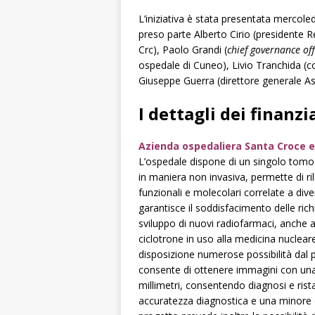
L’iniziativa è stata presentata mercole
preso parte Alberto Cirio (presidente 
Crc), Paolo Grandi (
chief governance off
ospedale di Cuneo), Livio Tranchida (
Giuseppe Guerra (direttore generale As
I dettagli dei finanz
Azienda ospedaliera Santa Croce e
L’ospedale dispone di un singolo tomo
in maniera non invasiva, permette di ril
funzionali e molecolari correlate a div
garantisce il soddisfacimento delle ri
sviluppo di nuovi radiofarmaci, anche
ciclotrone in uso alla medicina nuclea
disposizione numerose possibilità dal p
consente di ottenere immagini con una m
millimetri, consentendo diagnosi e rist
accuratezza diagnostica e una minore esp