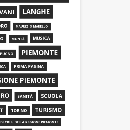
LANGHE
VANI
ORO
MAURIZIO MARELLO
EO
MUSICA
MONTÀ
PIEMONTE
APUGNO
PRIMA PAGINA
ICA
GIONE PIEMONTE
ERO
SCUOLA
SANITÀ
TURISMO
RT
TORINO
DI CRISI DELLA REGIONE PIEMONTE