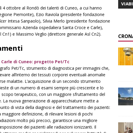
VIAB
dì 4 ottobre al Rondò dei talenti di Cuneo, a cui hanno
Regione Piemonte), Ezio Raviola (presidente fondazione
icer
Intesa Sanpaolo), Silvia Merlo (presidente fondazione
commissario Azienda ospedaliera Santa Croce e Carle),
l Cn1) e Massimo Veglio (direttore generale Asl Cn2).
CRON
iamenti
 Carle di Cuneo: progetto Pet/Tc
grafo Pet/Tc, strumento di diagnostica per immagini che,
evare all’interno dei tessuti corporei eventuali anomalie
erse malattie. L’acquisizione di un secondo strumento
chieste di un numero di esami sempre più crescente e lo
 a scopo terapeutico, con un maggiore sfruttamento del
re. La nuova generazione di apparecchiature mette a
unto di vista della diagnosi e del trattamento dei pazienti:
aggiore definizione, di rilevare lesioni di pochi
adiazioni molto più precoci, garantisce una migliore
osizione dei pazienti alle radiazioni ionizzanti. Il