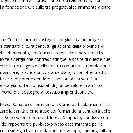
rogetto biennale di attivazione della telemedicina sul
dalla fondazione Crc sulle tre progettualità ammonta a oltre
ione Crc, dichiara: «Il sostegno congiunto a un progetto
 standard di cura per tutti gli abitanti della provincia di
ri di riferimento, conferma la stretta collaborazione tra
orte sinergia che contraddistingue le scelte di queste due
ensibili alle esigenze della nostra comunità. La fondazione
ovinciale, grazie a un costante dialogo con gli enti attivi
 felici di poter estendere al settore della sanità la
 sta già portando risultati di grande valore in ambito
e, nonchè di sostegno al tessuto imprenditoriale».
Intesa Sanpaolo, commenta: «Siamo particolarmente lieti
rzare la sanità piemontese confermando la centralità delle
re. Sono valori fondativi di Intesa Sanpaolo, condivisi con
 del rapporto tra pubblico-privato determinante per la
ce la sinergia tra la fondazione e il gruppo, che negli ultimi