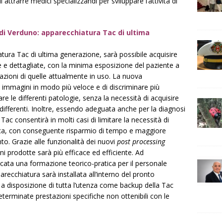
 attrarre medici specializzandi per sviluppare l’attività di
di Verduno: apparecchiatura Tac di ultima
iatura Tac di ultima generazione, sarà possibile acquisire
e e dettagliate, con la minima esposizione del paziente a
tazioni di quelle attualmente in uso. La nuova
 immagini in modo più veloce e di discriminare più
re le differenti patologie, senza la necessità di acquisire
differenti. Inoltre, essendo adeguata anche per la diagnosi
Tac consentirà in molti casi di limitare la necessità di
ica, con conseguente risparmio di tempo e maggiore
nto. Grazie alle funzionalità dei nuovi
post processing
ini prodotte sarà più efficace ed efficiente. Ad
cata una formazione teorico-pratica per il personale
arecchiatura sarà installata all’interno del pronto
a disposizione di tutta l’utenza come backup della Tac
terminate prestazioni specifiche non ottenibili con le