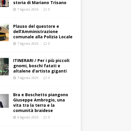
storia di Mariano Trisano
7 Agosto 2026
0
Plauso del questore e
dell’Amministrazione
comunale alla Polizia Locale
7 Agosto 2026
0
ITINERARI / Per i più piccoli:
gnomi, boschi fatati e
altalene d’artista giganti
7 Agosto 2026
0
Bra e Boschetto piangono
Giuseppe Ambrogio, una
vita tra la terra e la
comunità braidese
6 Agosto 2026
0