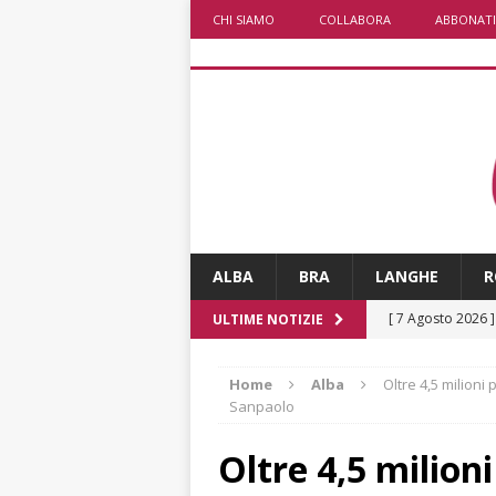
CHI SIAMO
COLLABORA
ABBONATI
ALBA
BRA
LANGHE
R
[ 7 Agosto 2026 
ULTIME NOTIZIE
rotatoria
ALB
Home
Alba
Oltre 4,5 milioni
[ 7 Agosto 2026 ]
Sanpaolo
Mariano Trisano
Oltre 4,5 milioni
[ 7 Agosto 2026 