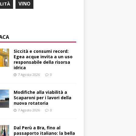
ILITÀ
VINO
ACA
Siccità e consumi record:
Egea acque invita a un uso
responsabile della risorsa
idrica
7 Agosto 2026
0
Modifiche alla viabilità a
Scaparoni per i lavori della
nuova rotatoria
7 Agosto 2026
0
​Dal Perù a Bra, fino al
passaporto italiano: la bella