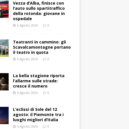
Vezza d’Alba, finisce con
l’auto sullo spartitraffico
della rotonda: giovane in
ospedale
6 Agosto 2026
0
Teatranti in cammino: gli
Scavalcamontagne portano
il teatro in quota
6 Agosto 2026
0
La bella stagione riporta
l’allarme sulle strade:
cresce il numero
6 Agosto 2026
0
L’eclissi di Sole del 12
agosto: il Piemonte tra i
luoghi migliori d’Italia
6 Agosto 2026
0