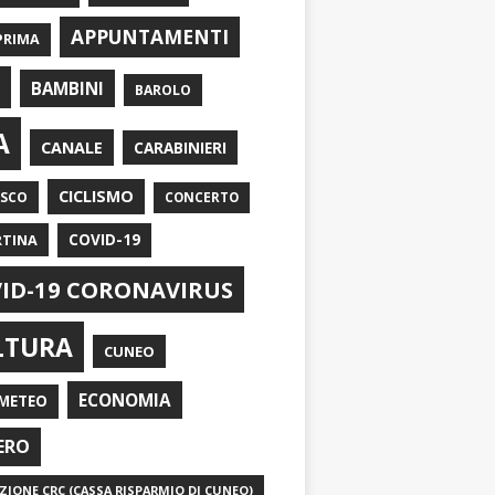
APPUNTAMENTI
PRIMA
I
BAMBINI
BAROLO
A
CANALE
CARABINIERI
CICLISMO
ASCO
CONCERTO
RTINA
COVID-19
ID-19 CORONAVIRUS
LTURA
CUNEO
ECONOMIA
METEO
ERO
IONE CRC (CASSA RISPARMIO DI CUNEO)