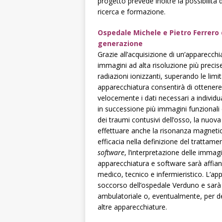
progetto prevede inoltre la possibilità di
ricerca e formazione.
Ospedale Michele e Pietro Ferrero 
generazione
Grazie all’acquisizione di un’apparecch
immagini ad alta risoluzione più precis
radiazioni ionizzanti, superando le limi
apparecchiatura consentirà di ottenere
velocemente i dati necessari a individua
in successione più immagini funzionali 
dei traumi contusivi dell’osso, la nuova 
effettuare anche la risonanza magnet
efficacia nella definizione del trattame
software
, l’interpretazione delle immag
apparecchiatura e software sarà affian
medico, tecnico e infermieristico. L’app
soccorso dell’ospedale Verduno e sarà 
ambulatoriale o, eventualmente, per de
altre apparecchiature.