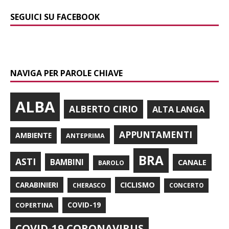
SEGUICI SU FACEBOOK
NAVIGA PER PAROLE CHIAVE
ALBA
ALBERTO CIRIO
ALTA LANGA
APPUNTAMENTI
AMBIENTE
ANTEPRIMA
BRA
ASTI
BAMBINI
CANALE
BAROLO
CARABINIERI
CICLISMO
CHERASCO
CONCERTO
COPERTINA
COVID-19
COVID-19 CORONAVIRUS