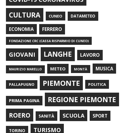
CULTURA
CUNEO
DATAMETEO
FERRERO
ECONOMIA
FONDAZIONE CRC (CASSA RISPARMIO DI CUNEO)
LANGHE
GIOVANI
LAVORO
METEO
MUSICA
MONTÀ
MAURIZIO MARELLO
PIEMONTE
POLITICA
PALLAPUGNO
REGIONE PIEMONTE
PRIMA PAGINA
ROERO
SCUOLA
SPORT
SANITÀ
TURISMO
TORINO