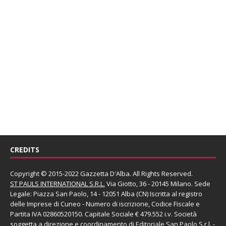
CREDITS
Copyright © 2015-2022 Gazzetta D'Alba. All Rights Reserved.
ST PAULS INTERNATIONAL S.R.L.
Via Giotto, 36 - 20145 Milano. Sede
Legale: Piazza San Paolo, 14 - 12051 Alba (CN) Iscritta al registro
delle Imprese di Cuneo - Numero di iscrizione, Codice Fiscale e
Partita IVA 02860520150. Capitale Sociale € 479.552 i.v. Società
soggetta a direzione e coordinamento di
Editoriale San Paolo
S.r.l.
-