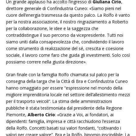
Un grande applauso ha accolto l’ingresso di
Giuliana Cirio
,
direttore generale di Confindustria Cuneo: «
Siamo pieni nel
cuore dell’energia trasmessa da questo palco. La Rolfo è vanto
per la nostra associazione, il nostro ringraziamento a Roberto
per la collaborazione, le idee e la saggezza che
contraddistingue il suo percorso da vicepresidente. Tutti noi
siamo uniti dalla consapevolezza che, condividendo il lavoro
come strumento di realizzazione del sé, crescita e coesione
sociale, il lavoro come faro che guida gli investimenti. Solo così
possiamo correre nella giusta direzione».
Gran finale con la famiglia Rolfo chiamata sul palco per la
consegna della targa che la Città di Bra e Confindustria Cuneo
hanno omaggiato per essere
“espressione nel mondo della
migliore imprenditoria locale nel settore dell’allestimento mezzi
per il trasporto veicoli”.
La stima delle amministrazioni
pubbliche è stata testimoniata dal presidente della Regione
Piemonte,
Alberto Cirio
:
«Grazie a Voi, ai fondatori, ai
dipendenti: famiglia, impresa e città racchiudono l’essenza
della Rolfo. Concetti basati sui valori fondanti, “coltivando i
valori per creare valore”. Bra e la Rolfo, binomio inscindibile. La