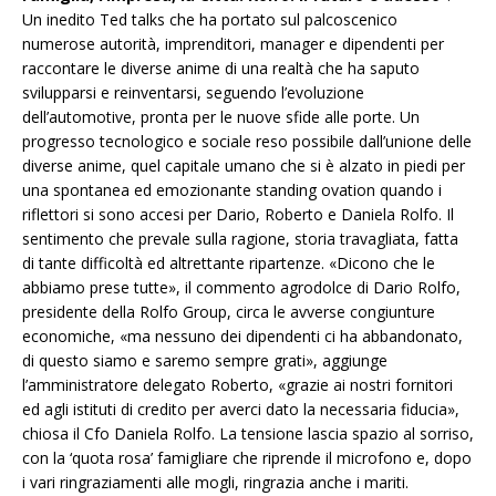
Un inedito Ted talks che ha portato sul palcoscenico
numerose autorità, imprenditori, manager e dipendenti per
raccontare le diverse anime di una realtà che ha saputo
svilupparsi e reinventarsi, seguendo l’evoluzione
dell’automotive, pronta per le nuove sfide alle porte. Un
progresso tecnologico e sociale reso possibile dall’unione delle
diverse anime, quel capitale umano che si è alzato in piedi per
una spontanea ed emozionante standing ovation quando i
riflettori si sono accesi per Dario, Roberto e Daniela Rolfo. Il
sentimento che prevale sulla ragione, storia travagliata, fatta
di tante difficoltà ed altrettante ripartenze. «Dicono che le
abbiamo prese tutte», il commento agrodolce di Dario Rolfo,
presidente della Rolfo Group, circa le avverse congiunture
economiche, «ma nessuno dei dipendenti ci ha abbandonato,
di questo siamo e saremo sempre grati», aggiunge
l’amministratore delegato Roberto, «grazie ai nostri fornitori
ed agli istituti di credito per averci dato la necessaria fiducia»,
chiosa il Cfo Daniela Rolfo. La tensione lascia spazio al sorriso,
con la ‘quota rosa’ famigliare che riprende il microfono e, dopo
i vari ringraziamenti alle mogli, ringrazia anche i mariti.