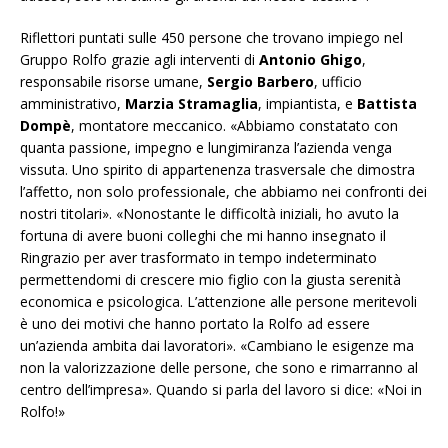
Riflettori puntati sulle 450 persone che trovano impiego nel
Gruppo Rolfo grazie agli interventi di
Antonio Ghigo
,
responsabile risorse umane,
Sergio Barbero
, ufficio
amministrativo,
Marzia Stramaglia
, impiantista, e
Battista
Dompè
, montatore meccanico. «
Abbiamo constatato con
quanta passione, impegno e lungimiranza l’azienda venga
vissuta. Uno spirito di appartenenza trasversale che dimostra
l’affetto, non solo professionale, che abbiamo nei confronti dei
nostri titolari». «Nonostante le difficoltà iniziali, ho avuto la
fortuna di avere buoni colleghi che mi hanno insegnato il
Ringrazio per aver trasformato in tempo indeterminato
permettendomi di crescere mio figlio con la giusta serenità
economica e psicologica. L’attenzione alle persone meritevoli
è uno dei motivi che hanno portato la Rolfo ad essere
un’azienda ambita dai lavoratori». «Cambiano le esigenze ma
non la valorizzazione delle persone, che sono e rimarranno al
centro dell’impresa»
.
Quando si parla del lavoro si dice: «
Noi in
Rolfo!»