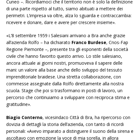
Cuneo –
. Ricordiamoci che il territorio non è solo la definizione
di una parte rispetto al tutto, siamo abituati a mettere dei
perimetri. L’impresa va oltre, alza lo sguarda e contraccambia:
ricevere e donare, dare e avere per crescere insieme».
«L’8 settembre 1959 i Salesiani arrivano a Bra anche grazie
all’azienda Rolfo
– ha dichiarato
Franco Burdese
, Cnos-Fap
Regione Piemonte –
, presente tra gli esponenti della società
civile che hanno favorito questo arrivo. Lo stile salesiano,
ancora attuale ai giorni nostri, promuoveva il sapere delle
mani: un valore alla base anche dello sviluppo del tessuto
imprenditoriale braidese. Una stretta collaborazione, con
commesse assegnate dalla Rolfo direttamente alla nostra
scuola. Stage che poi si trasformano in posti di lavoro, un
percorso che continuiamo a sviluppare con reciproca stima e
gratitudine».
Biagio Conterno
, vicesindaco Città di Bra, ha ripercorso con
dovizia di dettagli la storia dell’azienda, con tanto di ricordi
personali:
«Avevo imparato a distinguere il suono della sirena e
ascoltavo con emozione la voce di mia sorella, in allora