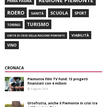
PRIMA PAGINA
ROERO
SCUOLA
SPORT
SANITÀ
TURISMO
TORINO
VIABILITÀ
UNITÀ DI CRISI DELLA REGIONE PIEMONTE
VINO
CRONACA
Piemonte Film TV Fund: 13 progetti
finanziati con 4 milioni
5 Agosto 2026
Ortofrutta, anche il Piemonte in crisi tra