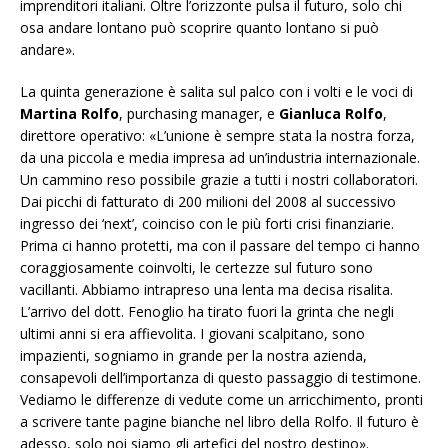
imprenditori italiani. Oltre l’orizzonte pulsa il futuro, solo chi
osa andare lontano può scoprire quanto lontano si può
andare».
La quinta generazione è salita sul palco con i volti e le voci di
Martina Rolfo
, purchasing manager, e
Gianluca Rolfo
,
direttore operativo:
«L’unione è sempre stata la nostra forza,
da una piccola e media impresa ad un’industria internazionale.
Un cammino reso possibile grazie a tutti i nostri collaboratori.
Dai picchi di fatturato di 200 milioni del 2008 al successivo
ingresso dei ‘next’, coinciso con le più forti crisi finanziarie.
Prima ci hanno protetti, ma con il passare del tempo ci
hanno
coraggiosamente coinvolti, le certezze sul futuro sono
vacillanti. Abbiamo intrapreso una lenta ma decisa risalita.
L’arrivo del dott. Fenoglio ha tirato fuori la grinta che negli
ultimi anni si era affievolita. I giovani scalpitano, sono
impazienti, sogniamo in grande per la nostra azienda,
consapevoli dell’importanza di questo passaggio di testimone.
Vediamo le differenze di vedute come un arricchimento, pronti
a scrivere tante pagine bianche nel libro della Rolfo. Il futuro è
adesso, solo noi siamo gli artefici del nostro destino».