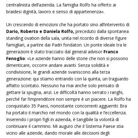
centralinista dell’azienda. La famiglia Rolfo ha offerto ai
braidesi dignità, lavoro e senso di appartenenza»
.
Un crescendo di emozioni che ha portato sino all’intervento di
Dario, Roberto e Daniela Rolfo,
preceduto dalla spontanea
standing ovation della sala, unita nel ricordo di diverse figure
famigliari, a partire dai Padri fondatori. Un ponte ideale tra le
generazioni è stato tracciato dal general advisor
Franco
Fenoglio
:
«Le aziende hanno delle storie che non si possono
dimenticare, occorre andare avanti. Senza solidità e
condivisione, le grandi aziende svaniscono alla terza
generazione: qui stiamo entrando con la quinta, un traguardo
affatto scontato. Nessuno ha mai anche solo pensato di
gettare la spugna, anzi. Le difficoltà hanno serrato i ranghi,
perché far l’imprenditore non sempre è un piacere. La Rolfo ha
conquistato 35 Paesi, nonostante concorrenti agguerriti: Bra
ha portato il marchio nel mondo con la qualità e l’eccellenza.
Inserendo i propri figli in azienda, è tangibile la volontà di
continuare il cammino. Mi auguro che il Sistema Paese stia
vicino alle aziende, dando morale alle decisioni degli