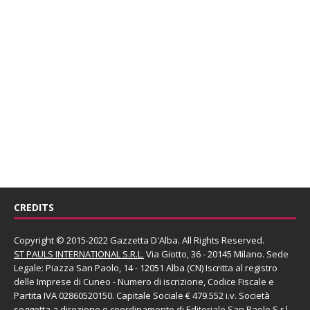
CREDITS
Copyright © 2015-2022 Gazzetta D'Alba. All Rights Reserved.
ST PAULS INTERNATIONAL S.R.L.
Via Giotto, 36 - 20145 Milano. Sede
Legale: Piazza San Paolo, 14 - 12051 Alba (CN) Iscritta al registro
delle Imprese di Cuneo - Numero di iscrizione, Codice Fiscale e
Partita IVA 02860520150. Capitale Sociale € 479.552 i.v. Società
soggetta a direzione e coordinamento di
Editoriale San Paolo
S.r.l.
-