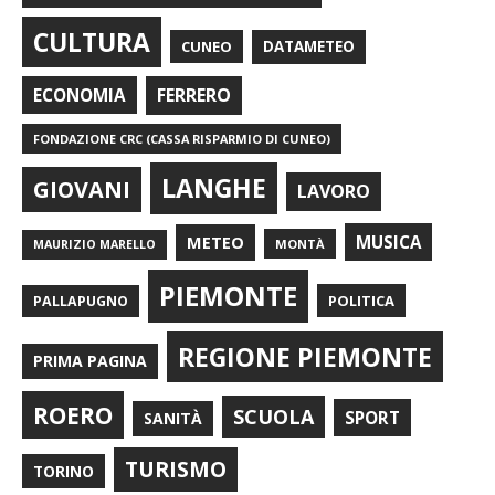
CULTURA
CUNEO
DATAMETEO
FERRERO
ECONOMIA
FONDAZIONE CRC (CASSA RISPARMIO DI CUNEO)
LANGHE
GIOVANI
LAVORO
METEO
MUSICA
MONTÀ
MAURIZIO MARELLO
PIEMONTE
POLITICA
PALLAPUGNO
REGIONE PIEMONTE
PRIMA PAGINA
ROERO
SCUOLA
SPORT
SANITÀ
TURISMO
TORINO