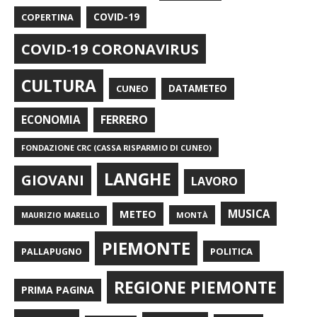
COPERTINA
COVID-19
COVID-19 CORONAVIRUS
CULTURA
CUNEO
DATAMETEO
FERRERO
ECONOMIA
FONDAZIONE CRC (CASSA RISPARMIO DI CUNEO)
LANGHE
GIOVANI
LAVORO
METEO
MUSICA
MONTÀ
MAURIZIO MARELLO
PIEMONTE
POLITICA
PALLAPUGNO
REGIONE PIEMONTE
PRIMA PAGINA