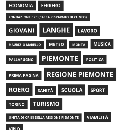
FERRERO
ECONOMIA
FONDAZIONE CRC (CASSA RISPARMIO DI CUNEO)
LANGHE
GIOVANI
LAVORO
METEO
MUSICA
MONTÀ
MAURIZIO MARELLO
PIEMONTE
POLITICA
PALLAPUGNO
REGIONE PIEMONTE
PRIMA PAGINA
ROERO
SCUOLA
SPORT
SANITÀ
TURISMO
TORINO
VIABILITÀ
UNITÀ DI CRISI DELLA REGIONE PIEMONTE
VINO