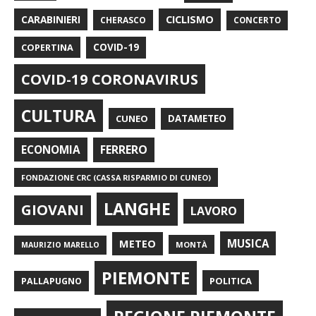
CARABINIERI
CICLISMO
CHERASCO
CONCERTO
COPERTINA
COVID-19
COVID-19 CORONAVIRUS
CULTURA
CUNEO
DATAMETEO
FERRERO
ECONOMIA
FONDAZIONE CRC (CASSA RISPARMIO DI CUNEO)
LANGHE
GIOVANI
LAVORO
METEO
MUSICA
MONTÀ
MAURIZIO MARELLO
PIEMONTE
POLITICA
PALLAPUGNO