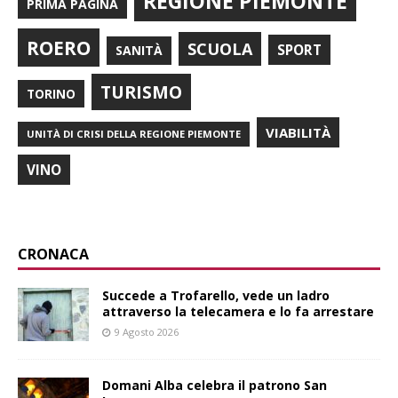
REGIONE PIEMONTE
PRIMA PAGINA
ROERO
SCUOLA
SPORT
SANITÀ
TURISMO
TORINO
VIABILITÀ
UNITÀ DI CRISI DELLA REGIONE PIEMONTE
VINO
CRONACA
Succede a Trofarello, vede un ladro
attraverso la telecamera e lo fa arrestare
9 Agosto 2026
Domani Alba celebra il patrono San