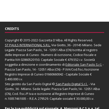
CREDITS
Copyright © 2015-2022 Gazzetta D'Alba. All Rights Reserved.
ST PAULS INTERNATIONAL S.R.L.
Via Giotto, 36 - 20145 Milano. Sede
Legale: Piazza San Paolo, 14 - 12051 Alba (CN) Iscritta al registro
delle Imprese di Cuneo - Numero di iscrizione, Codice Fiscale e
Partita IVA 02860520150. Capitale Sociale € 479.552 i.v. Società
soggetta a direzione e coordinamento di
Editoriale San Paolo
S.r.l.
-
Piazza San Paolo, 14 - 12051 Alba (CN) - P.IVA/Cod.fisc./Iscrizione
Registro Imprese di Cuneo 01660660042 - Capitale Sociale €
3.400.000 i.v.
Sito gestito da
San Paolo Digital
©
San Paolo Digital S.r.l.
, - Via
Giotto, 36 - Milano. Sede legale: Piazza San Paolo,14 - 12051 Alba
(CN), Cod. fisc./P.Iva e iscrizione al Registro Imprese di Cuneo
n.10057461005 – R.E.A. 279529. Capitale sociale € 30.000,00 i.v.
Per la tua pubblicità sul giornale:
A. Manzoni & C S.p.a.
tel