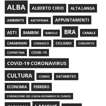
ALBA
ALBERTO CIRIO
ALTA LANGA
APPUNTAMENTI
AMBIENTE
ANTEPRIMA
BRA
ASTI
BAMBINI
CANALE
BAROLO
CARABINIERI
CICLISMO
CHERASCO
CONCERTO
COPERTINA
COVID-19
COVID-19 CORONAVIRUS
CULTURA
CUNEO
DATAMETEO
FERRERO
ECONOMIA
FONDAZIONE CRC (CASSA RISPARMIO DI CUNEO)