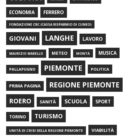
FERRERO
ECONOMIA
FONDAZIONE CRC (CASSA RISPARMIO DI CUNEO)
LANGHE
GIOVANI
LAVORO
METEO
MUSICA
MONTÀ
MAURIZIO MARELLO
PIEMONTE
POLITICA
PALLAPUGNO
REGIONE PIEMONTE
PRIMA PAGINA
ROERO
SCUOLA
SPORT
SANITÀ
TURISMO
TORINO
VIABILITÀ
UNITÀ DI CRISI DELLA REGIONE PIEMONTE