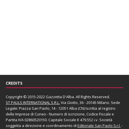
CREDITS
Copyright © 2015-2022 Gazzetta D'Alba. All Rights Reserved.
ST PAULS INTERNATIONAL S.R.L.
Via Giotto, 36 - 20145 Milano. Sede
Legale: Piazza San Paolo, 14 - 12051 Alba (CN) Iscritta al registro
delle Imprese di Cuneo - Numero di iscrizione, Codice Fiscale e
Partita IVA 02860520150. Capitale Sociale € 479.552 i.v. Società
soggetta a direzione e coordinamento di
Editoriale San Paolo
S.r.l.
-