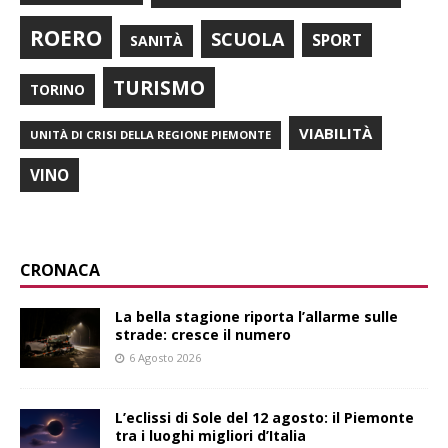
ROERO
SCUOLA
SPORT
SANITÀ
TURISMO
TORINO
VIABILITÀ
UNITÀ DI CRISI DELLA REGIONE PIEMONTE
VINO
CRONACA
La bella stagione riporta l’allarme sulle
strade: cresce il numero
6 Agosto 2026
L’eclissi di Sole del 12 agosto: il Piemonte
tra i luoghi migliori d’Italia