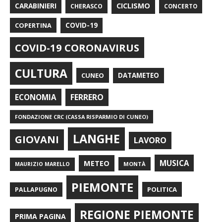
CARABINIERI
CICLISMO
CHERASCO
CONCERTO
COPERTINA
COVID-19
COVID-19 CORONAVIRUS
CULTURA
CUNEO
DATAMETEO
FERRERO
ECONOMIA
FONDAZIONE CRC (CASSA RISPARMIO DI CUNEO)
LANGHE
GIOVANI
LAVORO
METEO
MUSICA
MONTÀ
MAURIZIO MARELLO
PIEMONTE
POLITICA
PALLAPUGNO
REGIONE PIEMONTE
PRIMA PAGINA