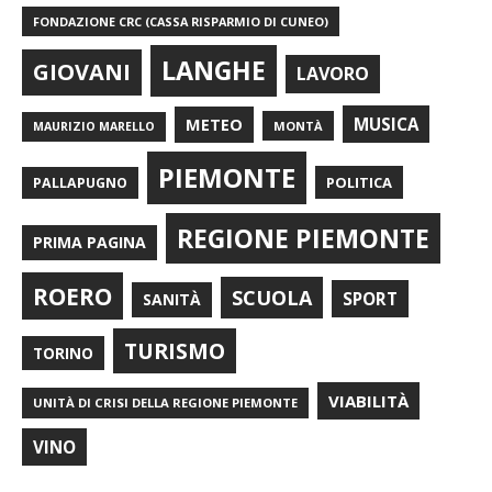
FONDAZIONE CRC (CASSA RISPARMIO DI CUNEO)
LANGHE
GIOVANI
LAVORO
METEO
MUSICA
MONTÀ
MAURIZIO MARELLO
PIEMONTE
POLITICA
PALLAPUGNO
REGIONE PIEMONTE
PRIMA PAGINA
ROERO
SCUOLA
SPORT
SANITÀ
TURISMO
TORINO
VIABILITÀ
UNITÀ DI CRISI DELLA REGIONE PIEMONTE
VINO