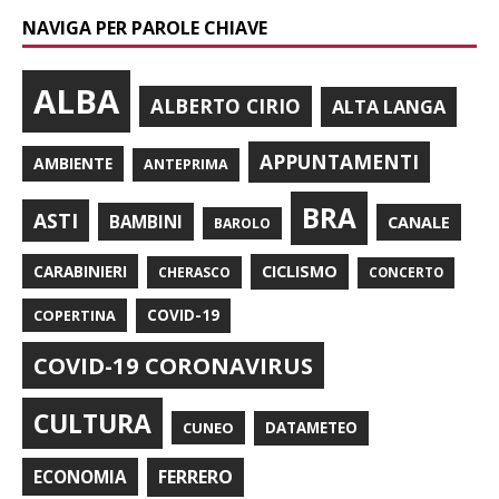
NAVIGA PER PAROLE CHIAVE
ALBA
ALBERTO CIRIO
ALTA LANGA
APPUNTAMENTI
AMBIENTE
ANTEPRIMA
BRA
ASTI
BAMBINI
CANALE
BAROLO
CARABINIERI
CICLISMO
CHERASCO
CONCERTO
COPERTINA
COVID-19
COVID-19 CORONAVIRUS
CULTURA
CUNEO
DATAMETEO
FERRERO
ECONOMIA