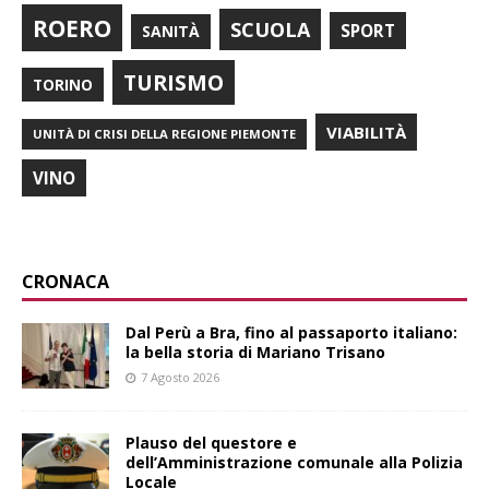
ROERO
SCUOLA
SPORT
SANITÀ
TURISMO
TORINO
VIABILITÀ
UNITÀ DI CRISI DELLA REGIONE PIEMONTE
VINO
CRONACA
​Dal Perù a Bra, fino al passaporto italiano:
la bella storia di Mariano Trisano
7 Agosto 2026
Plauso del questore e
dell’Amministrazione comunale alla Polizia
Locale