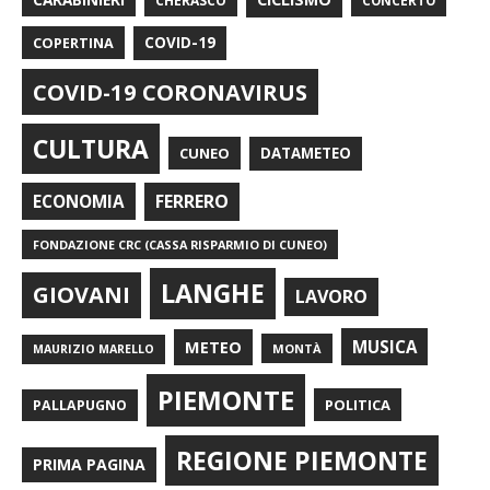
CHERASCO
CONCERTO
COPERTINA
COVID-19
COVID-19 CORONAVIRUS
CULTURA
CUNEO
DATAMETEO
FERRERO
ECONOMIA
FONDAZIONE CRC (CASSA RISPARMIO DI CUNEO)
LANGHE
GIOVANI
LAVORO
METEO
MUSICA
MONTÀ
MAURIZIO MARELLO
PIEMONTE
POLITICA
PALLAPUGNO
REGIONE PIEMONTE
PRIMA PAGINA