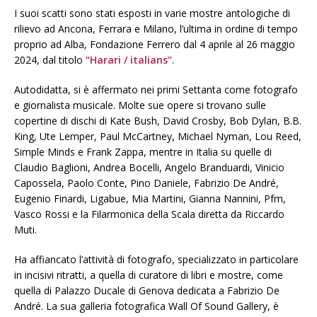
I suoi scatti sono stati esposti in varie mostre antologiche di
rilievo ad Ancona, Ferrara e Milano, l’ultima in ordine di tempo
proprio ad Alba, Fondazione Ferrero dal 4 aprile al 26 maggio
2024, dal titolo
“Harari / italians”
.
Autodidatta, si è affermato nei primi Settanta come fotografo
e giornalista musicale. Molte sue opere si trovano sulle
copertine di dischi di Kate Bush, David Crosby, Bob Dylan, B.B.
King, Ute Lemper, Paul McCartney, Michael Nyman, Lou Reed,
Simple Minds e Frank Zappa, mentre in Italia su quelle di
Claudio Baglioni, Andrea Bocelli, Angelo Branduardi, Vinicio
Capossela, Paolo Conte, Pino Daniele, Fabrizio De André,
Eugenio Finardi, Ligabue, Mia Martini, Gianna Nannini, Pfm,
Vasco Rossi e la Filarmonica della Scala diretta da Riccardo
Muti.
Ha affiancato l’attività di fotografo, specializzato in particolare
in incisivi ritratti, a quella di curatore di libri e mostre, come
quella di Palazzo Ducale di Genova dedicata a Fabrizio De
André. La sua galleria fotografica Wall Of Sound Gallery, è