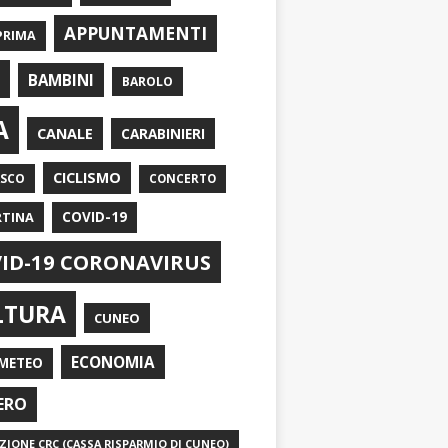
APPUNTAMENTI
PRIMA
I
BAMBINI
BAROLO
A
CANALE
CARABINIERI
CICLISMO
ASCO
CONCERTO
RTINA
COVID-19
ID-19 CORONAVIRUS
LTURA
CUNEO
ECONOMIA
METEO
ERO
IONE CRC (CASSA RISPARMIO DI CUNEO)