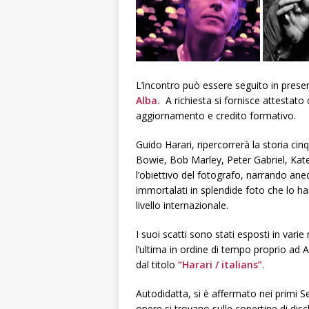
L’incontro può essere seguito in prese
Alba.
A richiesta si fornisce attestato 
aggiornamento e credito formativo.
Guido Harari, ripercorrerà la storia c
Bowie, Bob Marley, Peter Gabriel, Kate
l’obiettivo del fotografo, narrando aned
immortalati in splendide foto che lo ha
livello internazionale.
I suoi scatti sono stati esposti in vari
l’ultima in ordine di tempo proprio ad 
dal titolo
“Harari / italians”
.
Autodidatta, si è affermato nei primi 
opere si trovano sulle copertine di dis