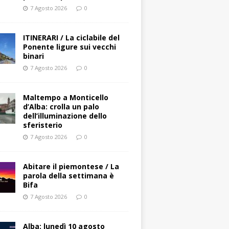
7 Agosto 2026
0
ITINERARI / La ciclabile del
Ponente ligure sui vecchi
binari
7 Agosto 2026
0
Maltempo a Monticello
d’Alba: crolla un palo
dell’illuminazione dello
sferisterio
7 Agosto 2026
0
Abitare il piemontese / La
parola della settimana è
Bifa
7 Agosto 2026
0
Alba: lunedì 10 agosto