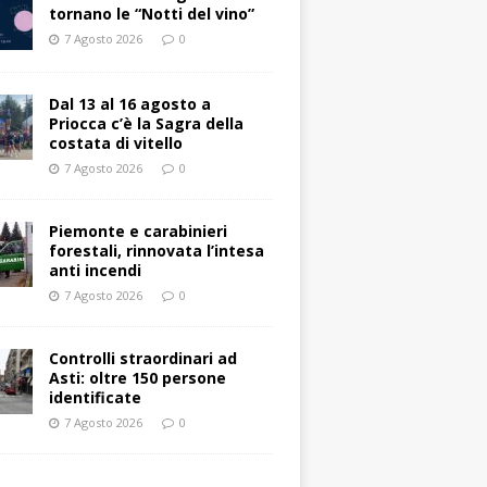
tornano le “Notti del vino”
7 Agosto 2026
0
Dal 13 al 16 agosto a
Priocca c’è la Sagra della
costata di vitello
7 Agosto 2026
0
Piemonte e carabinieri
forestali, rinnovata l’intesa
anti incendi
7 Agosto 2026
0
Controlli straordinari ad
Asti: oltre 150 persone
identificate
7 Agosto 2026
0