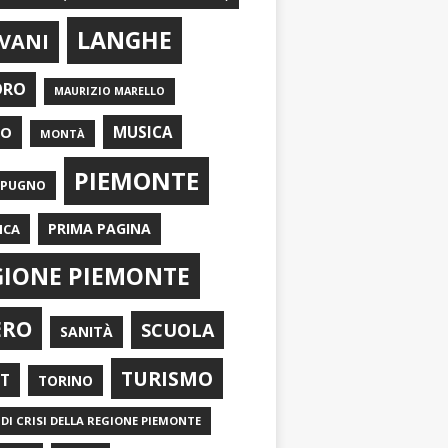
LANGHE
VANI
ORO
MAURIZIO MARELLO
EO
MUSICA
MONTÀ
PIEMONTE
APUGNO
PRIMA PAGINA
ICA
GIONE PIEMONTE
ERO
SCUOLA
SANITÀ
TURISMO
RT
TORINO
DI CRISI DELLA REGIONE PIEMONTE