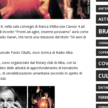
ANTE
AST
8, nella sala convegni di Banca d’Alba (via Cavour 4 ad
BR
 di incontri “Pronti ad agire, insieme possiamo” avrà come
uido Harari, che terrà una relazione dal titolo “50 anni di
CHER
icale Paolo Ciliutti, voce storica di Radio Alba.
COPE
COV
i, sono organizzate dal Rotary club di Alba, con la
bito delle attività di approfondimento di tematiche
e, di sensibilizzazione umanitaria secondo lo spirito di
CU
club.
DATA
FERR
FONDAZ