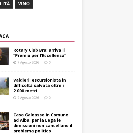
ILITÀ
VINO
ACA
Rotary Club Bra: arriva il
“Premio per l’Eccellenza”
7 Agosto 2026
0
Valdieri: escursionista in
difficoltà salvata oltre i
2.000 metri
7 Agosto 2026
0
Caso Galeasso in Comune
ad Alba, per la Lega le
dimissioni non cancellano il
problema politico