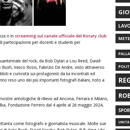
GIO
LAV
nza o in
streaming sul canale ufficiale del Rotary club
MET
di partecipazione per docenti e studenti per
PALL
inquantennale del rock, da Bob Dylan a Lou Reed, David
POLIT
 Bush, Vasco Rossi, Fabrizio De Andre, visto attraverso
doti e curiosità sui protagonisti da lui incontrati ed
RE
nno reso uno dei più importanti fotografi italiani, noto a
RO
e mostre antologiche di rilievo ad Ancona, Ferrara e Milano,
Alba, Fondazione Ferrero dal 4 aprile al 26 maggio 2024,
SPO
UNITÀ 
Settanta come fotografo e giornalista musicale. Molte sue
chi di Kate Bush, David Crosby, Bob Dylan, B.B. King, Ute