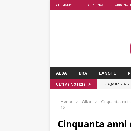
CHI SIAMO
COLLABORA
ABBONATI
ALBA
BRA
LANGHE
R
[ 7 Agosto 2026 
ULTIME NOTIZIE
[ 7 Agosto 2026 
Home
Alba
Cinquanta anni d
vitello
PRIMO 
16
[ 7 Agosto 2026 
Cinquanta anni d
[ 7 Agosto 2026 