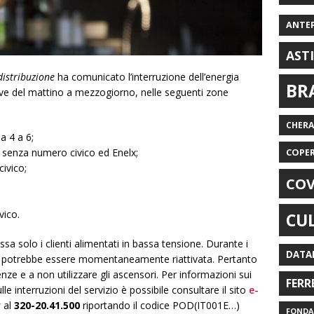
ANTE
AST
distribuzione
ha comunicato l’interruzione dell’energia
BR
ove del mattino a mezzogiorno, nelle seguenti zone
CHER
da 4 a 6;
, senza numero civico ed Enelx;
COPE
ivico;
COV
vico.
CU
essa solo i clienti alimentati in bassa tensione. Durante i
DATA
rica potrebbe essere momentaneamente riattivata. Pertanto
ze e a non utilizzare gli ascensori. Per informazioni sui
FERR
e interruzioni del servizio è possibile consultare il sito
e-
s
al
320-20.41.500
riportando il codice POD(IT001E…)
FONDAZ