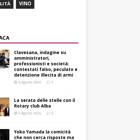
ILITÀ
VINO
ACA
Clavesana, indagine su
amministratori,
professionisti e società:
contestati falso, peculato e
detenzione illecita di armi
6 Agosto 2026
0
La serata delle stelle con il
Rotary club Alba
6 Agosto 2026
0
Yoko Yamada la comicità
che non cerca risposte ma