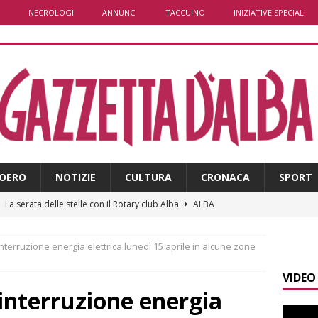
NECROLOGI
ANNUNCI
TACCUINO
INIZIATIVE SPECIALI
OERO
NOTIZIE
CULTURA
CRONACA
SPORT
]
La serata delle stelle con il Rotary club Alba
ALBA
]
Yoko Yamada la comicità che non cerca risposte ma invita a
interruzione energia elettrica lunedì 15 aprile in alcune zone
VIDEO
]
Pollenzo, l’acquedotto romano trova finalmente una “nuova
 interruzione energia