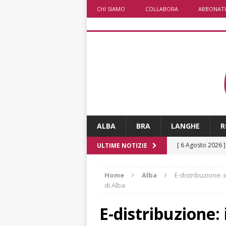
CHI SIAMO
COLLABORA
ABBONATI
ALBA
BRA
LANGHE
R
[ 6 Agosto 2026 
ULTIME NOTIZIE
[ 6 Agosto 2026 
Home
Alba
E-distribuzione: 
pensare
ALBA
di Alba
[ 6 Agosto 2026 
E-distribuzione:
casa”
BRA