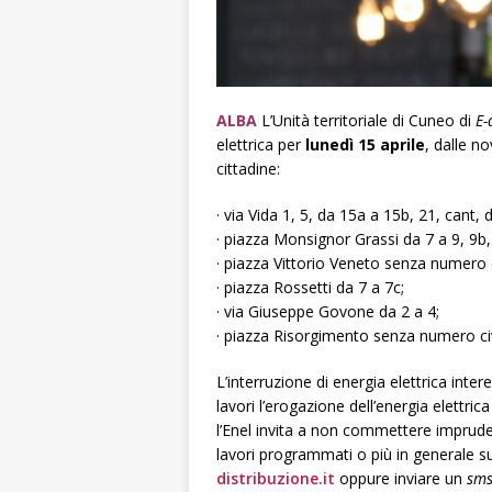
ALBA
L’Unità territoriale di Cuneo di
E-
elettrica per
lunedì 15 aprile
, dalle n
cittadine:
· via Vida 1, 5, da 15a a 15b, 21, cant, 
· piazza Monsignor Grassi da 7 a 9, 9b
· piazza Vittorio Veneto senza numero c
· piazza Rossetti da 7 a 7c;
· via Giuseppe Govone da 2 a 4;
· piazza Risorgimento senza numero ci
L’interruzione di energia elettrica inter
lavori l’erogazione dell’energia elett
l’Enel invita a non commettere impruden
lavori programmati o più in generale sull
distribuzione.it
oppure inviare un
sm