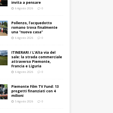
invita a pensare
6 Agosto 2026
0
Pollenzo, l’acquedotto
romano trova finalmente
una “nuova casa”
6 Agosto 2026
0
ITINERARI / L’Alta via del
sale: la strada commerciale
attraverso Piemonte,
Francia e Liguria
6 Agosto 2026
0
Piemonte Film TV Fund: 13
progetti finanziati con 4
milioni
5 Agosto 2026
0