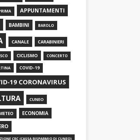
APPUNTAMENTI
PRIMA
I
BAMBINI
BAROLO
A
CANALE
CARABINIERI
CICLISMO
ASCO
CONCERTO
RTINA
COVID-19
ID-19 CORONAVIRUS
LTURA
CUNEO
ECONOMIA
METEO
ERO
IONE CRC (CASSA RISPARMIO DI CUNEO)