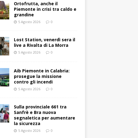
Ortofrutta, anche il
Piemonte in crisi tra caldo e
grandine
5 Agosto 2026
0
Lost Station, venerdì sera il
live a Rivalta di La Morra
5 Agosto 2026
0
Aib Piemonte in Calabria:
prosegue la missione
contro gli incendi
5 Agosto 2026
0
Sulla provinciale 661 tra
Sanfrè e Bra nuova
segnaletica per aumentare
la sicurezza
5 Agosto 2026
0