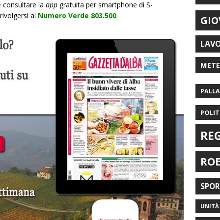
e consultare la
app
gratuita per smartphone di S-
rivolgersi al
Numero Verde 803.500
.
GIO
LAV
MET
PALL
POLIT
RE
RO
SPO
UNITÀ 