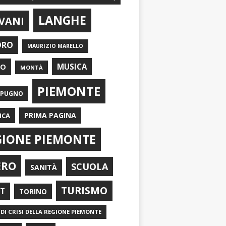
LANGHE
VANI
ORO
MAURIZIO MARELLO
EO
MUSICA
MONTÀ
PIEMONTE
APUGNO
PRIMA PAGINA
ICA
GIONE PIEMONTE
ERO
SCUOLA
SANITÀ
TURISMO
RT
TORINO
DI CRISI DELLA REGIONE PIEMONTE