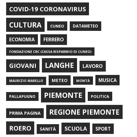
COVID-19 CORONAVIRUS
CULTURA
CUNEO
DATAMETEO
FERRERO
ECONOMIA
FONDAZIONE CRC (CASSA RISPARMIO DI CUNEO)
LANGHE
GIOVANI
LAVORO
METEO
MUSICA
MONTÀ
MAURIZIO MARELLO
PIEMONTE
POLITICA
PALLAPUGNO
REGIONE PIEMONTE
PRIMA PAGINA
ROERO
SCUOLA
SPORT
SANITÀ