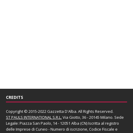
CREDITS
Copyright © 2015-2022 Gazzetta D'Alba. All Rights Reserved.
ST PAULS INTERNATIONAL S.R.L.
Via Giotto, 36 - 20145 Milano. Sede
Legale: Piazza San Paolo, 14 - 12051 Alba (CN) Iscritta al registro
delle Imprese di Cuneo - Numero di iscrizione, Codice Fiscale e