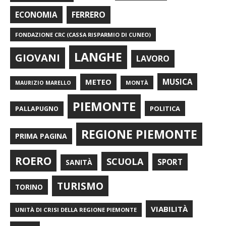
FERRERO
ECONOMIA
FONDAZIONE CRC (CASSA RISPARMIO DI CUNEO)
LANGHE
GIOVANI
LAVORO
METEO
MUSICA
MONTÀ
MAURIZIO MARELLO
PIEMONTE
POLITICA
PALLAPUGNO
REGIONE PIEMONTE
PRIMA PAGINA
ROERO
SCUOLA
SPORT
SANITÀ
TURISMO
TORINO
VIABILITÀ
UNITÀ DI CRISI DELLA REGIONE PIEMONTE