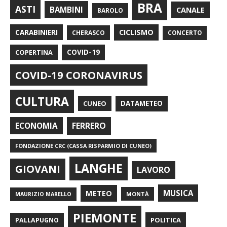
BRA
ASTI
BAMBINI
CANALE
BAROLO
CARABINIERI
CICLISMO
CHERASCO
CONCERTO
COPERTINA
COVID-19
COVID-19 CORONAVIRUS
CULTURA
CUNEO
DATAMETEO
FERRERO
ECONOMIA
FONDAZIONE CRC (CASSA RISPARMIO DI CUNEO)
LANGHE
GIOVANI
LAVORO
METEO
MUSICA
MONTÀ
MAURIZIO MARELLO
PIEMONTE
POLITICA
PALLAPUGNO