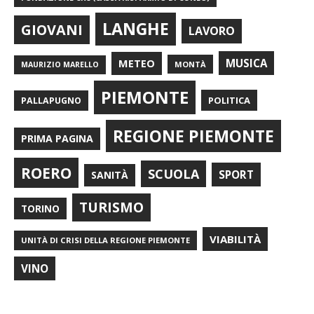
LANGHE
GIOVANI
LAVORO
METEO
MUSICA
MONTÀ
MAURIZIO MARELLO
PIEMONTE
POLITICA
PALLAPUGNO
REGIONE PIEMONTE
PRIMA PAGINA
ROERO
SCUOLA
SPORT
SANITÀ
TURISMO
TORINO
VIABILITÀ
UNITÀ DI CRISI DELLA REGIONE PIEMONTE
VINO