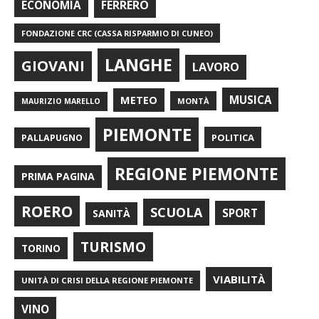
FERRERO
ECONOMIA
FONDAZIONE CRC (CASSA RISPARMIO DI CUNEO)
LANGHE
GIOVANI
LAVORO
METEO
MUSICA
MONTÀ
MAURIZIO MARELLO
PIEMONTE
POLITICA
PALLAPUGNO
REGIONE PIEMONTE
PRIMA PAGINA
ROERO
SCUOLA
SPORT
SANITÀ
TURISMO
TORINO
VIABILITÀ
UNITÀ DI CRISI DELLA REGIONE PIEMONTE
VINO