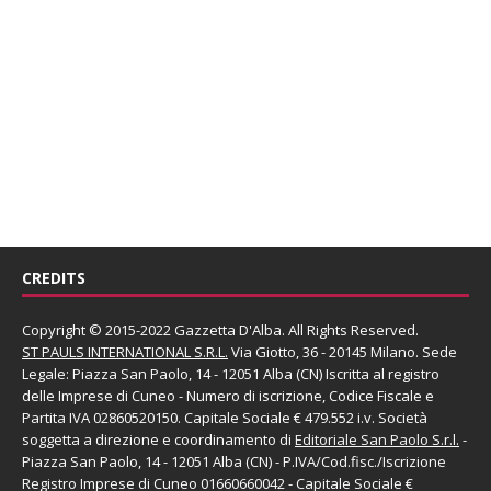
CREDITS
Copyright © 2015-2022 Gazzetta D'Alba. All Rights Reserved.
ST PAULS INTERNATIONAL S.R.L.
Via Giotto, 36 - 20145 Milano. Sede
Legale: Piazza San Paolo, 14 - 12051 Alba (CN) Iscritta al registro
delle Imprese di Cuneo - Numero di iscrizione, Codice Fiscale e
Partita IVA 02860520150. Capitale Sociale € 479.552 i.v. Società
soggetta a direzione e coordinamento di
Editoriale San Paolo
S.r.l.
-
Piazza San Paolo, 14 - 12051 Alba (CN) - P.IVA/Cod.fisc./Iscrizione
Registro Imprese di Cuneo 01660660042 - Capitale Sociale €