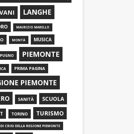
LANGHE
VANI
ORO
MAURIZIO MARELLO
EO
MUSICA
MONTÀ
PIEMONTE
APUGNO
PRIMA PAGINA
ICA
GIONE PIEMONTE
ERO
SCUOLA
SANITÀ
TURISMO
RT
TORINO
DI CRISI DELLA REGIONE PIEMONTE