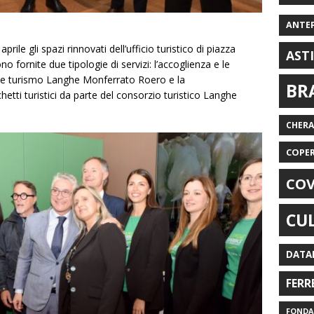
ANTE
rile gli spazi rinnovati dell’ufficio turistico di piazza
AST
o fornite due tipologie di servizi: l’accoglienza e le
Ente turismo Langhe Monferrato Roero e la
BR
etti turistici da parte del consorzio turistico Langhe
CHER
COPE
COV
CU
DATA
FERR
FONDAZ