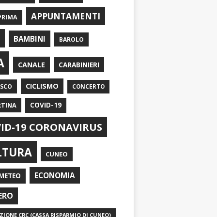
APPUNTAMENTI
PRIMA
I
BAMBINI
BAROLO
A
CANALE
CARABINIERI
CICLISMO
ASCO
CONCERTO
RTINA
COVID-19
ID-19 CORONAVIRUS
LTURA
CUNEO
ECONOMIA
METEO
ERO
IONE CRC (CASSA RISPARMIO DI CUNEO)