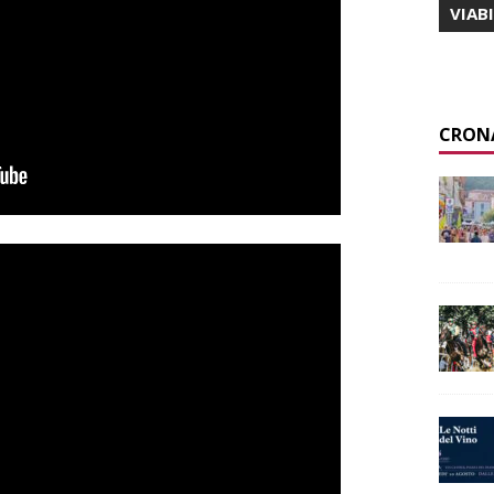
VIAB
CRON