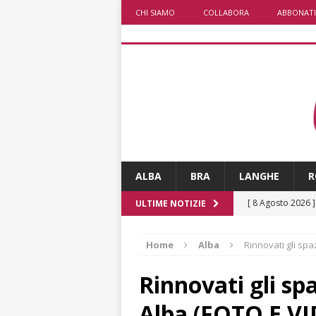
CHI SIAMO
COLLABORA
ABBONATI
ALBA
BRA
LANGHE
R
[ 8 Agosto 2026 
ULTIME NOTIZIE
[ 8 Agosto 2026 
NOTIZIE
[ 8 Agosto 2026 
Home
Alba
Rinnovati gli spaz
LANGHE
Rinnovati gli spaz
[ 8 Agosto 2026 
Alba (FOTO E V
visita al grattac