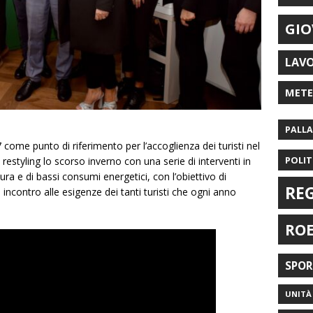
GIO
LAV
MET
PALL
7 come punto di riferimento per l’accoglienza dei turisti nel
POLIT
un restyling lo scorso inverno con una serie di interventi in
ra e di bassi consumi energetici, con l’obiettivo di
RE
e incontro alle esigenze dei tanti turisti che ogni anno
RO
SPO
UNITÀ 