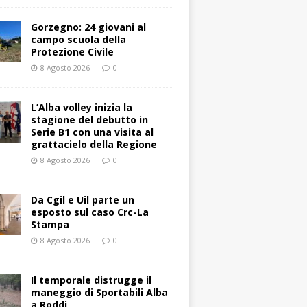
Gorzegno: 24 giovani al
campo scuola della
Protezione Civile
8 Agosto 2026
0
L’Alba volley inizia la
stagione del debutto in
Serie B1 con una visita al
grattacielo della Regione
8 Agosto 2026
0
Da Cgil e Uil parte un
esposto sul caso Crc-La
Stampa
8 Agosto 2026
0
Il temporale distrugge il
maneggio di Sportabili Alba
a Roddi