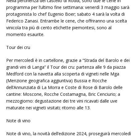
Nella pertinenza del castello di Roddi, sono due le cene in
programma per l’ultimo fine settimana: venerdì 3 maggio sarà
protagonista lo chef Eugenio Boer; sabato 4 sarà la volta di
Federico Zanasi. Entrambe le cene, che offriranno una scelta
vinicola tra più di cento etichette piemontesi, sono al
momento esaurite.
Tour dei cru
Per mercoledì è in cartellone, grazie a “Strada del Barolo e dei
grandi vini di Langa” il Tour dei cru: partenza alle 9 da piazza
Medford con la navetta alla scoperta di vigneti nelle Mga
(Menzione geografica aggiuntiva) Bussia e Rocche
dell’Annunziata di La Morra e Coste di Rose di Barolo delle
cantine: Moscone, Rocche Costamagna, Bric Cenciurio; a
mezzogiorno: degustazione dei tre vini ricavati dalle uve
maturate nei vigneti visitati; ritorno alle 13.
Note di vino
Note di vino, la novità dell’edizione 2024, proseguirà mercoledì