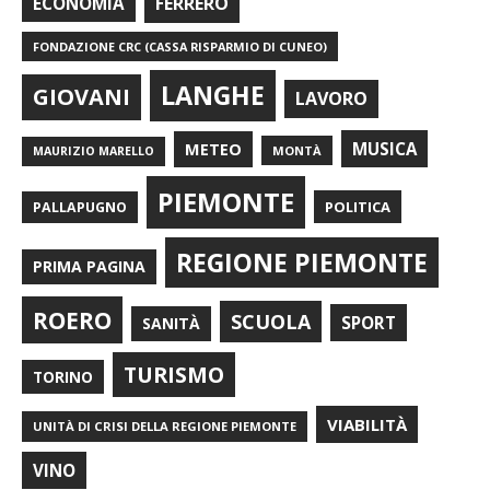
FERRERO
ECONOMIA
FONDAZIONE CRC (CASSA RISPARMIO DI CUNEO)
LANGHE
GIOVANI
LAVORO
METEO
MUSICA
MONTÀ
MAURIZIO MARELLO
PIEMONTE
POLITICA
PALLAPUGNO
REGIONE PIEMONTE
PRIMA PAGINA
ROERO
SCUOLA
SPORT
SANITÀ
TURISMO
TORINO
VIABILITÀ
UNITÀ DI CRISI DELLA REGIONE PIEMONTE
VINO