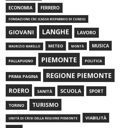
FERRERO
ECONOMIA
FONDAZIONE CRC (CASSA RISPARMIO DI CUNEO)
LANGHE
GIOVANI
LAVORO
METEO
MUSICA
MONTÀ
MAURIZIO MARELLO
PIEMONTE
POLITICA
PALLAPUGNO
REGIONE PIEMONTE
PRIMA PAGINA
ROERO
SCUOLA
SPORT
SANITÀ
TURISMO
TORINO
VIABILITÀ
UNITÀ DI CRISI DELLA REGIONE PIEMONTE