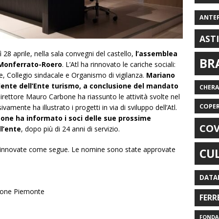
ANTE
AST
 28 aprile, nella sala convegni del castello,
l’assemblea
BR
-Monferrato-Roero
. L’Atl ha rinnovato le cariche sociali:
e, Collegio sindacale e Organismo di vigilanza.
Mariano
dente dell’Ente turismo, a conclusione del mandato
CHER
 direttore Mauro Carbone ha riassunto le attività svolte nel
COPE
amente ha illustrato i progetti in via di sviluppo dell’Atl.
bone ha informato i soci delle sue prossime
COV
ll’ente
, dopo più di 24 anni di servizio.
te rinnovate come segue. Le nomine sono state approvate
CU
DATA
gione Piemonte
FERR
FONDAZ