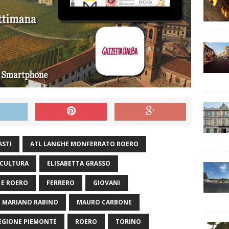
ASTI
ATL LANGHE MONFERRATO ROERO
CULTURA
ELISABETTA GRASSO
 E ROERO
FERRERO
GIOVANI
MARIANO RABINO
MAURO CARBONE
EGIONE PIEMONTE
ROERO
TORINO