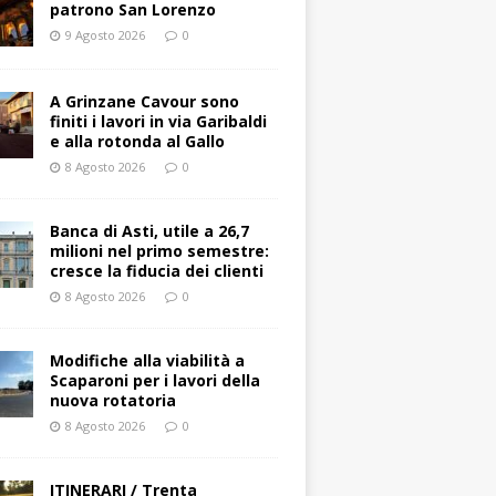
patrono San Lorenzo
9 Agosto 2026
0
A Grinzane Cavour sono
finiti i lavori in via Garibaldi
e alla rotonda al Gallo
8 Agosto 2026
0
Banca di Asti, utile a 26,7
milioni nel primo semestre:
cresce la fiducia dei clienti
8 Agosto 2026
0
Modifiche alla viabilità a
Scaparoni per i lavori della
nuova rotatoria
8 Agosto 2026
0
ITINERARI / Trenta