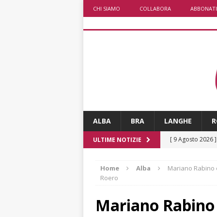
CHI SIAMO
COLLABORA
ABBONATI
ALBA
BRA
LANGHE
R
[ 9 Agosto 2026 
ULTIME NOTIZIE
[ 8 Agosto 2026 
Home
Alba
Mariano Rabino è
rotonda al Gallo
Roero
[ 8 Agosto 2026 
Mariano Rabino 
fiducia dei client