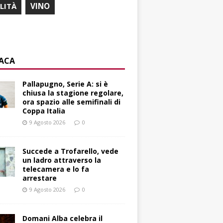
ILITÀ
VINO
ACA
Pallapugno, Serie A: si è
chiusa la stagione regolare,
ora spazio alle semifinali di
Coppa Italia
9 Agosto 2026
0
Succede a Trofarello, vede
un ladro attraverso la
telecamera e lo fa
arrestare
9 Agosto 2026
0
Domani Alba celebra il