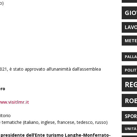
o)
GIO
LAV
MET
PALL
2021, è stato approvato all’unanimità dall’assemblea
POLIT
RE
ero
RO
ww.visitlmr.it
itorio
SPO
e tematiche (italiano, inglese, francese, tedesco, russo)
UNITÀ 
 presidente dell’Ente turismo Langhe-Monferrato-