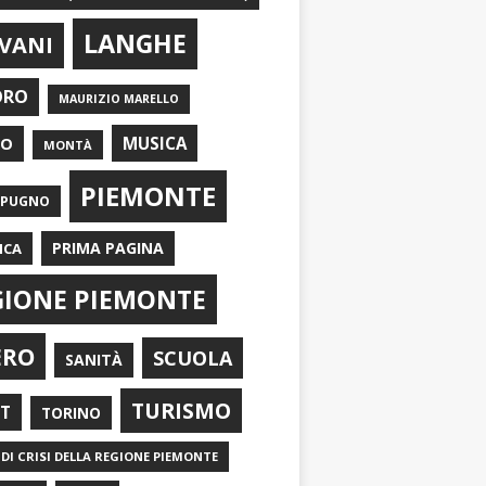
LANGHE
VANI
ORO
MAURIZIO MARELLO
EO
MUSICA
MONTÀ
PIEMONTE
APUGNO
PRIMA PAGINA
ICA
GIONE PIEMONTE
ERO
SCUOLA
SANITÀ
TURISMO
RT
TORINO
DI CRISI DELLA REGIONE PIEMONTE