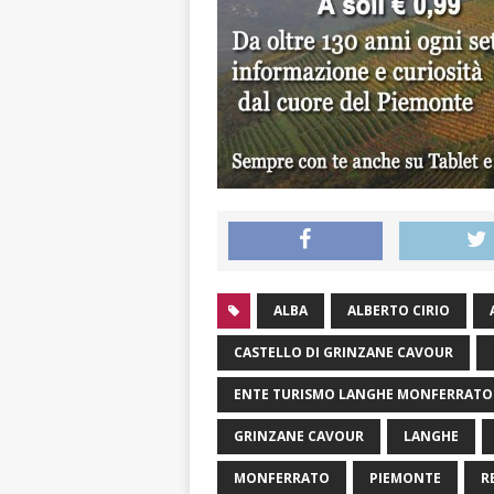
ALBA
ALBERTO CIRIO
CASTELLO DI GRINZANE CAVOUR
ENTE TURISMO LANGHE MONFERRATO
GRINZANE CAVOUR
LANGHE
MONFERRATO
PIEMONTE
R