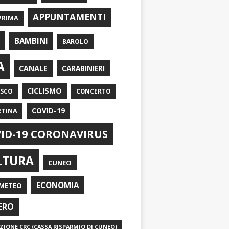
APPUNTAMENTI
PRIMA
I
BAMBINI
BAROLO
A
CANALE
CARABINIERI
CICLISMO
ASCO
CONCERTO
RTINA
COVID-19
ID-19 CORONAVIRUS
LTURA
CUNEO
ECONOMIA
METEO
ERO
IONE CRC (CASSA RISPARMIO DI CUNEO)