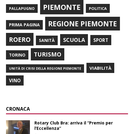
PIEMONTE
POLITICA
PALLAPUGNO
REGIONE PIEMONTE
PRIMA PAGINA
ROERO
SCUOLA
SPORT
SANITÀ
TURISMO
TORINO
VIABILITÀ
UNITÀ DI CRISI DELLA REGIONE PIEMONTE
VINO
CRONACA
Rotary Club Bra: arriva il “Premio per
l’Eccellenza”