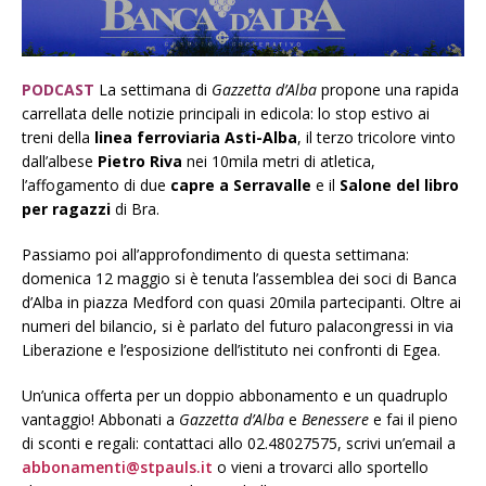
PODCAST
La settimana di
Gazzetta d’Alba
propone una rapida
carrellata delle notizie principali in edicola: lo stop estivo ai
treni della
linea ferroviaria Asti-Alba
, il terzo tricolore vinto
dall’albese
Pietro Riva
nei 10mila metri di atletica,
l’affogamento di due
capre a Serravalle
e il
Salone del libro
per ragazzi
di Bra.
Passiamo poi all’approfondimento di questa settimana:
domenica 12 maggio si è tenuta l’assemblea dei soci di Banca
d’Alba in piazza Medford con quasi 20mila partecipanti. Oltre ai
numeri del bilancio, si è parlato del futuro palacongressi in via
Liberazione e l’esposizione dell’istituto nei confronti di Egea.
Un’unica offerta per un doppio abbonamento e un quadruplo
vantaggio! Abbonati a
Gazzetta d’Alba
e
Benessere
e fai il pieno
di sconti e regali: contattaci allo 02.48027575, scrivi un’email a
abbonamenti@stpauls.it
o vieni a trovarci allo sportello