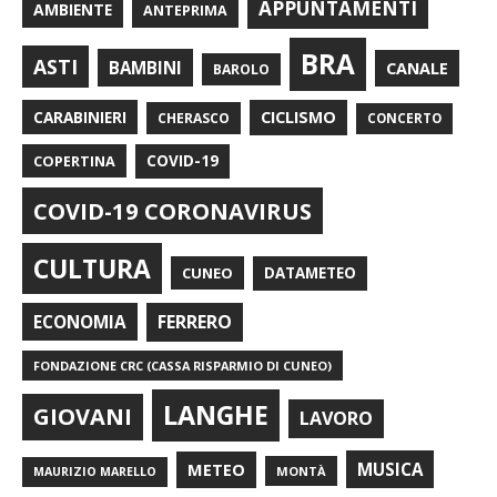
APPUNTAMENTI
AMBIENTE
ANTEPRIMA
BRA
ASTI
BAMBINI
CANALE
BAROLO
CARABINIERI
CICLISMO
CHERASCO
CONCERTO
COPERTINA
COVID-19
COVID-19 CORONAVIRUS
CULTURA
CUNEO
DATAMETEO
FERRERO
ECONOMIA
FONDAZIONE CRC (CASSA RISPARMIO DI CUNEO)
LANGHE
GIOVANI
LAVORO
METEO
MUSICA
MONTÀ
MAURIZIO MARELLO