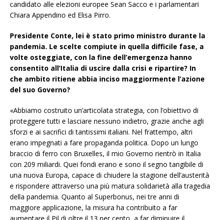
candidato alle elezioni europee Sean Sacco e i parlamentari
Chiara Appendino ed Elisa Pirro.
Presidente Conte, lei è stato primo ministro durante la
pandemia. Le scelte compiute in quella difficile fase, a
volte osteggiate, con la fine dell’emergenza hanno
consentito all’Italia di uscire dalla crisi e ripartire? In
che ambito ritiene abbia inciso maggiormente l’azione
del suo Governo?
«Abbiamo costruito un’articolata strategia, con l’obiettivo di
proteggere tutti e lasciare nessuno indietro, grazie anche agli
sforzi e ai sacrifici di tantissimi italiani. Nel frattempo, altri
erano impegnati a fare propaganda politica. Dopo un lungo
braccio di ferro con Bruxelles, il mio Governo rientrò in Italia
con 209 miliardi. Quei fondi erano e sono il segno tangibile di
una nuova Europa, capace di chiudere la stagione dell’austerità
e rispondere attraverso una più matura solidarietà alla tragedia
della pandemia. Quanto al Superbonus, nei tre anni di
maggiore applicazione, la misura ha contribuito a far
aumentare il Pil di oltre il 13 per cento, a far diminuire il