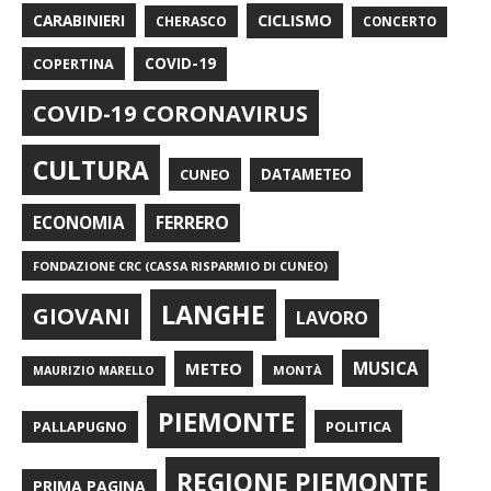
CARABINIERI
CICLISMO
CHERASCO
CONCERTO
COPERTINA
COVID-19
COVID-19 CORONAVIRUS
CULTURA
CUNEO
DATAMETEO
FERRERO
ECONOMIA
FONDAZIONE CRC (CASSA RISPARMIO DI CUNEO)
LANGHE
GIOVANI
LAVORO
METEO
MUSICA
MONTÀ
MAURIZIO MARELLO
PIEMONTE
POLITICA
PALLAPUGNO
REGIONE PIEMONTE
PRIMA PAGINA