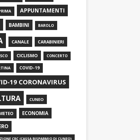
APPUNTAMENTI
PRIMA
I
BAMBINI
BAROLO
A
CANALE
CARABINIERI
CICLISMO
ASCO
CONCERTO
RTINA
COVID-19
ID-19 CORONAVIRUS
LTURA
CUNEO
ECONOMIA
METEO
ERO
IONE CRC (CASSA RISPARMIO DI CUNEO)