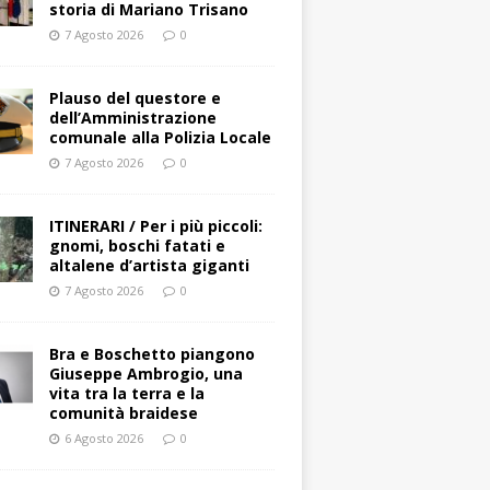
storia di Mariano Trisano
7 Agosto 2026
0
Plauso del questore e
dell’Amministrazione
comunale alla Polizia Locale
7 Agosto 2026
0
ITINERARI / Per i più piccoli:
gnomi, boschi fatati e
altalene d’artista giganti
7 Agosto 2026
0
Bra e Boschetto piangono
Giuseppe Ambrogio, una
vita tra la terra e la
comunità braidese
6 Agosto 2026
0