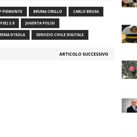
P PIEMONTE
BRUNA CIRILLO
CARLO BRUSA
SE) 2.0
JUGERTA POLISI
RENA D’ISOLA
SERVIZIO CIVILE DIGITALE
ARTICOLO SUCCESSIVO