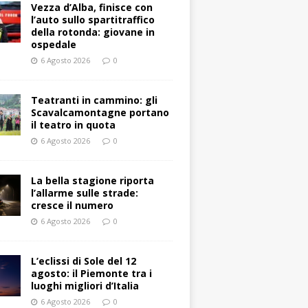
Vezza d’Alba, finisce con
l’auto sullo spartitraffico
della rotonda: giovane in
ospedale
6 Agosto 2026
0
Teatranti in cammino: gli
Scavalcamontagne portano
il teatro in quota
6 Agosto 2026
0
La bella stagione riporta
l’allarme sulle strade:
cresce il numero
6 Agosto 2026
0
L’eclissi di Sole del 12
agosto: il Piemonte tra i
luoghi migliori d’Italia
6 Agosto 2026
0