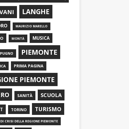
LANGHE
VANI
ORO
MAURIZIO MARELLO
EO
MUSICA
MONTÀ
PIEMONTE
APUGNO
PRIMA PAGINA
ICA
GIONE PIEMONTE
ERO
SCUOLA
SANITÀ
TURISMO
RT
TORINO
DI CRISI DELLA REGIONE PIEMONTE