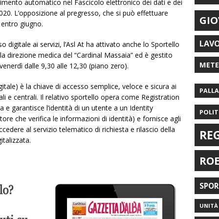
erimento automatico nel Fascicolo elettronico dei dati e dei
20. L’opposizione al pregresso, che si può effettuare
GIO
 entro giugno.
LAV
sso digitale ai servizi, l’Asl At ha attivato anche lo Sportello
o la direzione medica del “Cardinal Massaia” ed è gestito
MET
a venerdì dalle 9,30 alle 12,30 (piano zero).
gitale) è la chiave di accesso semplice, veloce e sicura ai
PALL
cali e centrali. Il relativo sportello opera come Registration
ca e garantisce l’identità di un utente a un Identity
POLIT
ore che verifica le informazioni di identità) e fornisce agli
ccedere al servizio telematico di richiesta e rilascio della
RE
italizzata.
RO
SPO
UNITÀ 