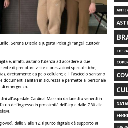
ANTE
AST
BR
illo, Serena D’Isola e Jugerta Polisi gli “angeli custodi”
CHER
digitale, infatti, aiutano l’utenza ad accedere a due
COPE
ente di prenotare visite e prestazioni specialistiche,
COV
a), direttamente da pc o cellulare; e il Fascicolo sanitario
i e documenti sanitari in sicurezza e permette al personale
ni di emergenza.
CU
adini all’ospedale Cardinal Massaia da lunedì a venerdì in
DATA
’atrio dell’ingresso in prossimità dell’Urp e dalle 7.30 alle
lievi.
FERR
iovedì, dalle 9 alle 12, il punto digitale dà supporto ai
FONDAZ