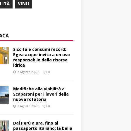
ILITÀ
VINO
ACA
Siccità e consumi record:
Egea acque invita a un uso
responsabile della risorsa
idrica
7 Agosto 2026
0
Modifiche alla viabilità a
Scaparoni per i lavori della
nuova rotatoria
7 Agosto 2026
0
​Dal Perù a Bra, fino al
passaporto italiano: la bella