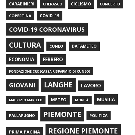
CARABINIERI
CICLISMO
CHERASCO
CONCERTO
COPERTINA
COVID-19
COVID-19 CORONAVIRUS
CULTURA
CUNEO
DATAMETEO
FERRERO
ECONOMIA
FONDAZIONE CRC (CASSA RISPARMIO DI CUNEO)
LANGHE
GIOVANI
LAVORO
METEO
MUSICA
MONTÀ
MAURIZIO MARELLO
PIEMONTE
POLITICA
PALLAPUGNO
REGIONE PIEMONTE
PRIMA PAGINA