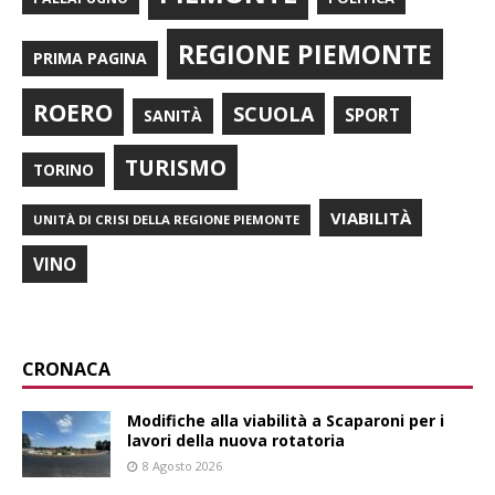
REGIONE PIEMONTE
PRIMA PAGINA
ROERO
SCUOLA
SPORT
SANITÀ
TURISMO
TORINO
VIABILITÀ
UNITÀ DI CRISI DELLA REGIONE PIEMONTE
VINO
CRONACA
Modifiche alla viabilità a Scaparoni per i
lavori della nuova rotatoria
8 Agosto 2026