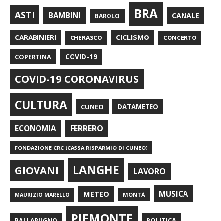
BRA
ASTI
BAMBINI
CANALE
BAROLO
CARABINIERI
CICLISMO
CHERASCO
CONCERTO
COPERTINA
COVID-19
COVID-19 CORONAVIRUS
CULTURA
CUNEO
DATAMETEO
FERRERO
ECONOMIA
FONDAZIONE CRC (CASSA RISPARMIO DI CUNEO)
LANGHE
GIOVANI
LAVORO
METEO
MUSICA
MONTÀ
MAURIZIO MARELLO
PIEMONTE
POLITICA
PALLAPUGNO