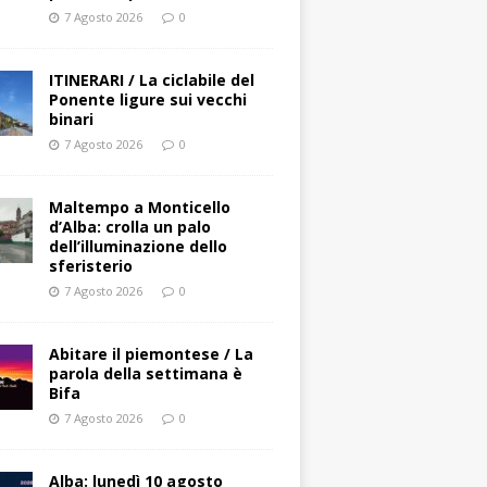
7 Agosto 2026
0
ITINERARI / La ciclabile del
Ponente ligure sui vecchi
binari
7 Agosto 2026
0
Maltempo a Monticello
d’Alba: crolla un palo
dell’illuminazione dello
sferisterio
7 Agosto 2026
0
Abitare il piemontese / La
parola della settimana è
Bifa
7 Agosto 2026
0
Alba: lunedì 10 agosto