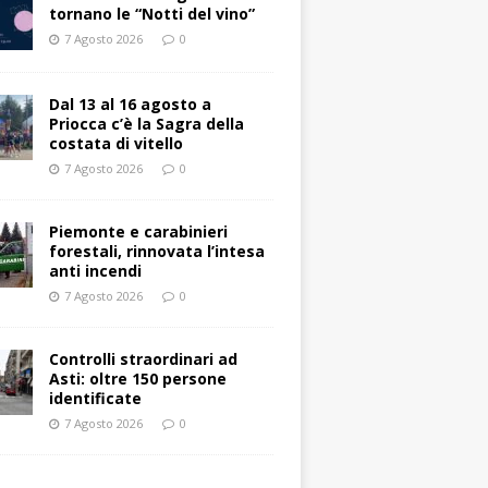
tornano le “Notti del vino”
7 Agosto 2026
0
Dal 13 al 16 agosto a
Priocca c’è la Sagra della
costata di vitello
7 Agosto 2026
0
Piemonte e carabinieri
forestali, rinnovata l’intesa
anti incendi
7 Agosto 2026
0
Controlli straordinari ad
Asti: oltre 150 persone
identificate
7 Agosto 2026
0