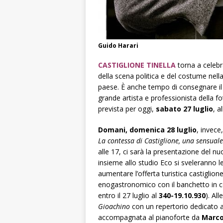
Guido Harari
CASTIGLIONE TINELLA
torna a celeb
della scena politica e del costume nel
paese. È anche tempo di consegnare i
grande artista e professionista della f
prevista per oggi,
sabato 27 luglio
, a
Domani, domenica 28 luglio
, invece
La contessa di Castiglione, una sensuale 
alle 17, ci sarà la presentazione del n
insieme allo studio Eco si sveleranno l
aumentare l’offerta turistica castiglion
enogastronomico con il banchetto in 
entro il 27 luglio al
340-19.10.930
). All
Gioachino
con un repertorio dedicato a
accompagnata al pianoforte da
Marco