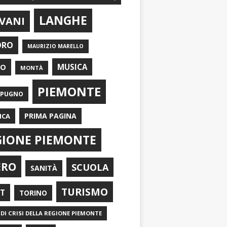
LANGHE
VANI
ORO
MAURIZIO MARELLO
EO
MUSICA
MONTÀ
PIEMONTE
APUGNO
PRIMA PAGINA
ICA
GIONE PIEMONTE
ERO
SCUOLA
SANITÀ
TURISMO
RT
TORINO
DI CRISI DELLA REGIONE PIEMONTE