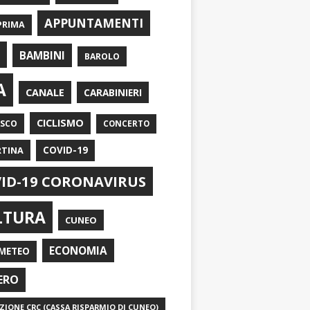
APPUNTAMENTI
PRIMA
I
BAMBINI
BAROLO
A
CANALE
CARABINIERI
CICLISMO
ASCO
CONCERTO
RTINA
COVID-19
ID-19 CORONAVIRUS
LTURA
CUNEO
ECONOMIA
METEO
ERO
IONE CRC (CASSA RISPARMIO DI CUNEO)