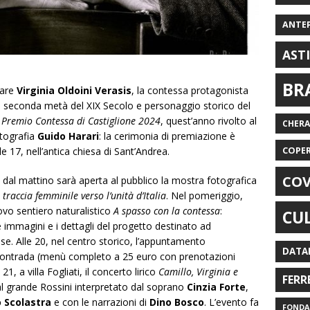
ANTE
AST
BR
rare
Virginia Oldoini Verasis
, la contessa protagonista
la seconda metà del XIX Secolo e personaggio storico del
l
Premio Contessa di Castiglione 2024
, quest’anno rivolto al
CHER
otografia
Guido Harari
: la cerimonia di premiazione è
COPE
lle 17, nell’antica chiesa di Sant’Andrea.
COV
, dal mattino sarà aperta al pubblico la mostra fotografica
traccia femminile verso l’unità d’Italia
. Nel pomeriggio,
uovo sentiero naturalistico
A spasso con la contessa
:
CU
e immagini e i dettagli del progetto destinato ad
ese. Alle 20, nel centro storico, l’appuntamento
DATA
contrada (menù completo a 25 euro con prenotazioni
e 21, a villa Fogliati, il concerto lirico
Camillo, Virginia e
FERR
l grande Rossini interpretato dal soprano
Cinzia Forte
,
 Scolastra
e con le narrazioni di
Dino Bosco
. L’evento fa
FONDAZ