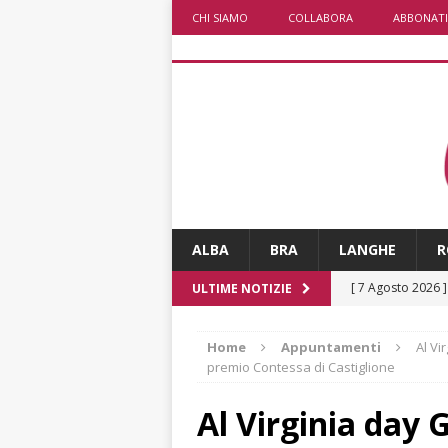
CHI SIAMO
COLLABORA
ABBONATI
ALBA
BRA
LANGHE
R
[ 7 Agosto 2026 
ULTIME NOTIZIE
CRONACA
Home
Appuntamenti
Al Vi
[ 7 Agosto 2026 
premio Contessa di Castiglione
non cancellano i
Al Virginia day 
[ 7 Agosto 2026 