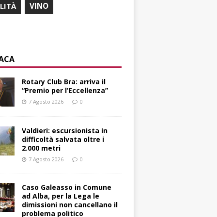
ILITÀ
VINO
ACA
Rotary Club Bra: arriva il
“Premio per l’Eccellenza”
7 Agosto 2026
0
Valdieri: escursionista in
difficoltà salvata oltre i
2.000 metri
7 Agosto 2026
0
Caso Galeasso in Comune
ad Alba, per la Lega le
dimissioni non cancellano il
problema politico