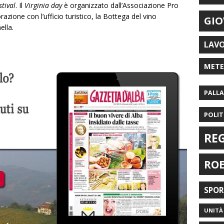
stival
. Il
Virginia day
è organizzato dall’Associazione Pro
razione con l’ufficio turistico, la Bottega del vino
GIO
ella.
LAV
MET
PALL
POLIT
RE
RO
SPO
UNITÀ 