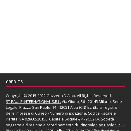
CREDITS
Copyright © 2015-2022 Gazzetta D'Alba. All Rights Reserved.
ST PAULS INTERNATIONAL S.R.L.
Via Giotto, 36 - 20145 Milano. Sede
Legale: Piazza San Paolo, 14 - 12051 Alba (CN) Iscritta al registro
delle Imprese di Cuneo - Numero di iscrizione, Codice Fiscale e
Partita IVA 02860520150. Capitale Sociale € 479.552 i.v. Società
soggetta a direzione e coordinamento di
Editoriale San Paolo
S.r.l.
-
Piazza San Paolo, 14 - 12051 Alba (CN) - P.IVA/Cod.fisc./Iscrizione