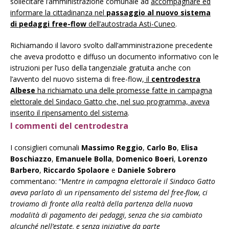
sollecitare l’amministrazione comunale ad
accompagnare ed
informare la cittadinanza nel
passaggio al nuovo sistema
di pedaggi free-flow
dell’autostrada Asti-Cuneo
.
Richiamando il lavoro svolto dall’amministrazione precedente
che aveva prodotto e diffuso un documento informativo con le
istruzioni per l’uso della tangenziale gratuita anche con
l’avvento del nuovo sistema di free-flow,
il
centrodestra
Albese
ha richiamato una delle promesse fatte in campagna
elettorale del Sindaco Gatto che, nel suo programma, aveva
inserito il ripensamento del sistema
.
I commenti del centrodestra
I consiglieri comunali
Massimo Reggio
,
Carlo Bo
,
Elisa
Boschiazzo
,
Emanuele Bolla
,
Domenico Boeri
,
Lorenzo
Barbero
,
Riccardo Spolaore
e
Daniele Sobrero
commentano: “M
entre in campagna elettorale il Sindaco Gatto
aveva parlato di un ripensamento del sistema del free-flow, ci
troviamo di fronte alla realtà della partenza della nuova
modalità di pagamento dei pedaggi, senza che sia cambiato
alcunché nell’estate, e senza iniziative da parte