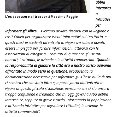
abbia
intrapres
o
L’ex assessore ai trasporti Massimo Reggio
iniziative
per
informare gli Albesi
. Avevamo avviato discorsi con la Regione e
l’Asti Cuneo per organizzare eventi informativi sul territorio, e
questi mesi precedenti all’entrata in vigore avrebbero dovuto
essere impiegati per fornire informazioni, attivarsi con le
associazioni di categoria, i comitati di quartiere, gli istituti
bancari, i cittadini, le aziende e le attività commerciali.
Quando
la responsabilità di guidare la città era a nostro carico avevamo
affrontato in modo serio la questione
, producendo la
documentazione necessaria per informare gli Albesi: nulla di più
ci sembra che sia stato fatto e, a pochi giorni dall’entrata in
vigore di questa piccola rivoluzione, pensiamo che ci sia ancora
troppa confusione e crediamo che chi oggi governa Alba debba
intervenire, seppure in grave ritardo, informando la popolazione
e attivando iniziative per agevolare i cittadini, le aziende, le
attività commerciali”.