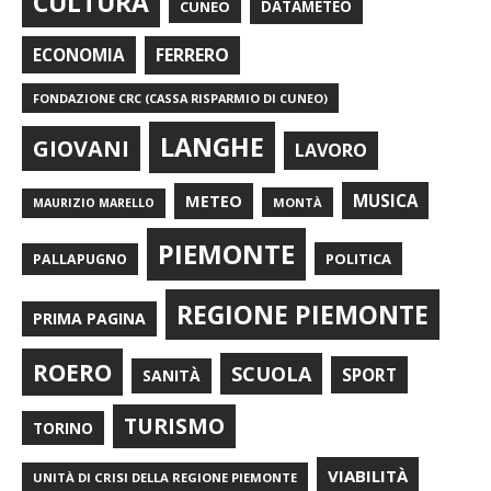
CULTURA
CUNEO
DATAMETEO
FERRERO
ECONOMIA
FONDAZIONE CRC (CASSA RISPARMIO DI CUNEO)
LANGHE
GIOVANI
LAVORO
METEO
MUSICA
MONTÀ
MAURIZIO MARELLO
PIEMONTE
POLITICA
PALLAPUGNO
REGIONE PIEMONTE
PRIMA PAGINA
ROERO
SCUOLA
SPORT
SANITÀ
TURISMO
TORINO
VIABILITÀ
UNITÀ DI CRISI DELLA REGIONE PIEMONTE