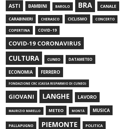
BRA
ASTI
BAMBINI
CANALE
BAROLO
CARABINIERI
CICLISMO
CHERASCO
CONCERTO
COPERTINA
COVID-19
COVID-19 CORONAVIRUS
CULTURA
CUNEO
DATAMETEO
FERRERO
ECONOMIA
FONDAZIONE CRC (CASSA RISPARMIO DI CUNEO)
LANGHE
GIOVANI
LAVORO
METEO
MUSICA
MONTÀ
MAURIZIO MARELLO
PIEMONTE
POLITICA
PALLAPUGNO