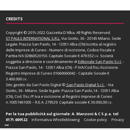
CREDITS
Copyright © 2015-2022 Gazzetta D'Alba. All Rights Reserved.
ST PAULS INTERNATIONAL S.R.L.
Via Giotto, 36 - 20145 Milano. Sede
Legale: Piazza San Paolo, 14 - 12051 Alba (CN) Iscritta al registro
delle Imprese di Cuneo - Numero di iscrizione, Codice Fiscale e
Partita IVA 02860520150. Capitale Sociale € 479.552 i.v. Società
soggetta a direzione e coordinamento di
Editoriale San Paolo
S.r.l.
-
Piazza San Paolo, 14 - 12051 Alba (CN) - P.IVA/Cod.fisc./Iscrizione
Registro Imprese di Cuneo 01660660042 - Capitale Sociale €
3.400.000 i.v.
Sito gestito da
San Paolo Digital
©
San Paolo Digital S.r.l.
, - Via
Giotto, 36 - Milano. Sede legale: Piazza San Paolo,14 - 12051 Alba
(CN), Cod. fisc./P.Iva e iscrizione al Registro Imprese di Cuneo
n.10057461005 – R.E.A. 279529. Capitale sociale € 30.000,00 i.v.
Per la tua pubblicità sul giornale:
A. Manzoni & C S.p.a.
tel
0171.609122
Informativa Whistleblowing
Cookie policy
Privacy