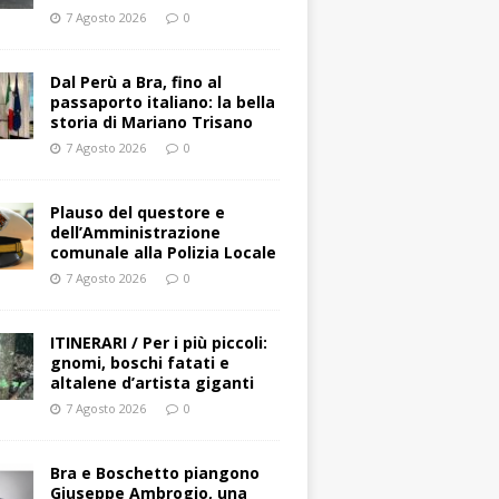
7 Agosto 2026
0
​Dal Perù a Bra, fino al
passaporto italiano: la bella
storia di Mariano Trisano
7 Agosto 2026
0
Plauso del questore e
dell’Amministrazione
comunale alla Polizia Locale
7 Agosto 2026
0
ITINERARI / Per i più piccoli:
gnomi, boschi fatati e
altalene d’artista giganti
7 Agosto 2026
0
Bra e Boschetto piangono
Giuseppe Ambrogio, una