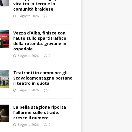
vita tra la terra e la
comunità braidese
6 Agosto 2026
0
Vezza d’Alba, finisce con
l’auto sullo spartitraffico
della rotonda: giovane in
ospedale
6 Agosto 2026
0
Teatranti in cammino: gli
Scavalcamontagne portano
il teatro in quota
6 Agosto 2026
0
La bella stagione riporta
l’allarme sulle strade:
cresce il numero
6 Agosto 2026
0