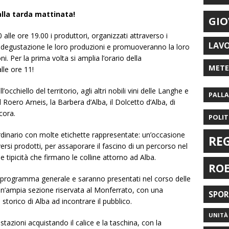
lla tarda mattinata!
GIO
 alle ore 19.00 i produttori, organizzati attraverso i
LAV
 degustazione le loro produzioni e promuoveranno la loro
ni. Per la prima volta si amplia l’orario della
MET
lle ore 11!
’occhiello del territorio, agli altri nobili vini delle Langhe e
PALL
il Roero Arneis, la Barbera d’Alba, il Dolcetto d’Alba, di
ncora.
POLIT
dinario con molte etichette rappresentate: un’occasione
RE
ersi prodotti, per assaporare il fascino di un percorso nel
e tipicità che firmano le colline attorno ad Alba.
RO
 il programma generale e saranno presentati nel corso delle
n’ampia sezione riservata al Monferrato, con una
SPO
 storico di Alba ad incontrare il pubblico.
UNITÀ 
stazioni acquistando il calice e la taschina, con la