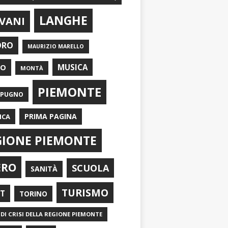
LANGHE
VANI
ORO
MAURIZIO MARELLO
EO
MUSICA
MONTÀ
PIEMONTE
APUGNO
PRIMA PAGINA
ICA
GIONE PIEMONTE
ERO
SCUOLA
SANITÀ
TURISMO
RT
TORINO
DI CRISI DELLA REGIONE PIEMONTE