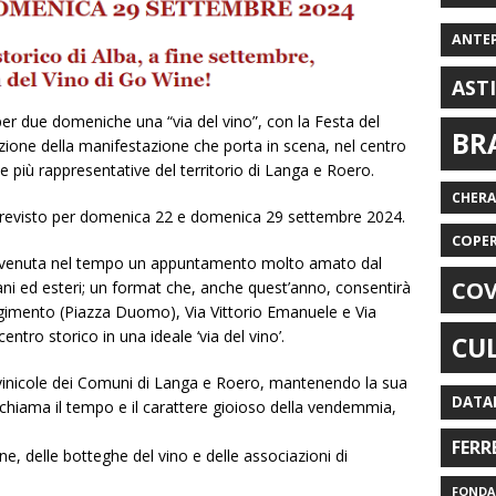
ANTE
AST
 per due domeniche una “via del vino”, con la Festa del
BR
dizione della manifestazione che porta in scena, nel centro
ole più rappresentative del territorio di Langa e Roero.
CHER
revisto per domenica 22 e domenica 29 settembre 2024.
COPE
 divenuta nel tempo un appuntamento molto amato dal
COV
liani ed esteri; un format che, anche quest’anno, consentirà
sorgimento (Piazza Duomo), Via Vittorio Emanuele e Via
ntro storico in una ideale ‘via del vino’.
CU
 vinicole dei Comuni di Langa e Roero, mantenendo la sua
DATA
chiama il tempo e il carattere gioioso della vendemmia,
FERR
ne, delle botteghe del vino e delle associazioni di
FONDAZ