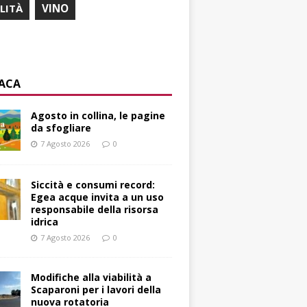
ILITÀ
VINO
ACA
Agosto in collina, le pagine
da sfogliare
7 Agosto 2026
0
Siccità e consumi record:
Egea acque invita a un uso
responsabile della risorsa
idrica
7 Agosto 2026
0
Modifiche alla viabilità a
Scaparoni per i lavori della
nuova rotatoria