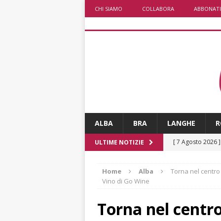
CHI SIAMO
COLLABORA
ABBONATI
ALBA
BRA
LANGHE
R
[ 7 Agosto 2026 
ULTIME NOTIZIE
responsabile dell
Home
Alba
Torna nel centro 
[ 7 Agosto 2026 
Vino di Go Wine
rotatoria
ALB
Torna nel centro
[ 7 Agosto 2026 ]