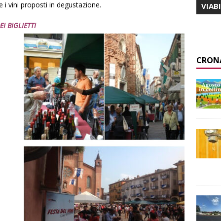
e i vini proposti in degustazione.
VIAB
I BIGLIETTI
CRON
e