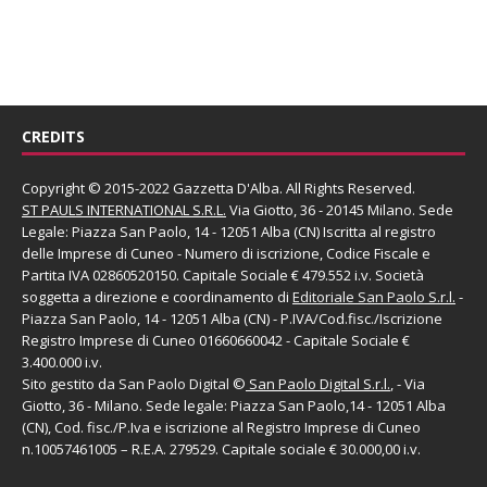
CREDITS
Copyright © 2015-2022 Gazzetta D'Alba. All Rights Reserved.
ST PAULS INTERNATIONAL S.R.L.
Via Giotto, 36 - 20145 Milano. Sede
Legale: Piazza San Paolo, 14 - 12051 Alba (CN) Iscritta al registro
delle Imprese di Cuneo - Numero di iscrizione, Codice Fiscale e
Partita IVA 02860520150. Capitale Sociale € 479.552 i.v. Società
soggetta a direzione e coordinamento di
Editoriale San Paolo
S.r.l.
-
Piazza San Paolo, 14 - 12051 Alba (CN) - P.IVA/Cod.fisc./Iscrizione
Registro Imprese di Cuneo 01660660042 - Capitale Sociale €
3.400.000 i.v.
Sito gestito da
San Paolo Digital
©
San Paolo Digital S.r.l.
, - Via
Giotto, 36 - Milano. Sede legale: Piazza San Paolo,14 - 12051 Alba
(CN), Cod. fisc./P.Iva e iscrizione al Registro Imprese di Cuneo
n.10057461005 – R.E.A. 279529. Capitale sociale € 30.000,00 i.v.