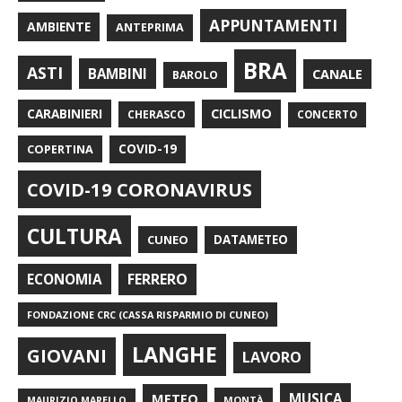
APPUNTAMENTI
AMBIENTE
ANTEPRIMA
BRA
ASTI
BAMBINI
CANALE
BAROLO
CARABINIERI
CICLISMO
CHERASCO
CONCERTO
COPERTINA
COVID-19
COVID-19 CORONAVIRUS
CULTURA
CUNEO
DATAMETEO
FERRERO
ECONOMIA
FONDAZIONE CRC (CASSA RISPARMIO DI CUNEO)
LANGHE
GIOVANI
LAVORO
METEO
MUSICA
MONTÀ
MAURIZIO MARELLO