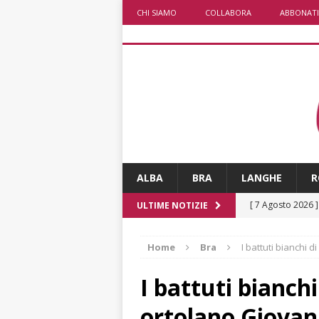
CHI SIAMO
COLLABORA
ABBONATI
ALBA
BRA
LANGHE
R
[ 7 Agosto 2026 
ULTIME NOTIZIE
caldo è sempre 
Home
Bra
I battuti bianchi 
[ 7 Agosto 2026 
pittura e scultur
I battuti bianchi
[ 7 Agosto 2026 
ortolano Giovan