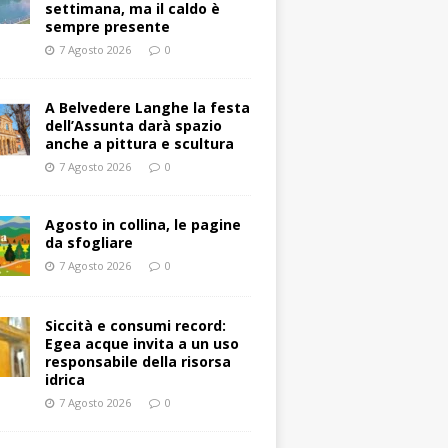
settimana, ma il caldo è
sempre presente
7 Agosto 2026
0
A Belvedere Langhe la festa
dell’Assunta darà spazio
anche a pittura e scultura
7 Agosto 2026
0
Agosto in collina, le pagine
da sfogliare
7 Agosto 2026
0
Siccità e consumi record:
Egea acque invita a un uso
responsabile della risorsa
idrica
7 Agosto 2026
0