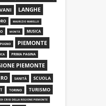
LANGHE
VANI
ORO
MAURIZIO MARELLO
EO
MUSICA
MONTÀ
PIEMONTE
APUGNO
PRIMA PAGINA
ICA
GIONE PIEMONTE
ERO
SCUOLA
SANITÀ
TURISMO
RT
TORINO
DI CRISI DELLA REGIONE PIEMONTE