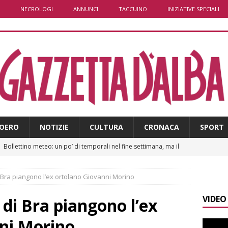
NECROLOGI
ANNUNCI
TACCUINO
INIZIATIVE SPECIALI
OERO
NOTIZIE
CULTURA
CRONACA
SPORT
]
Bollettino meteo: un po’ di temporali nel fine settimana, ma il
presente
ALBA
di Bra piangono l’ex ortolano Giovanni Morino
]
A Belvedere Langhe la festa dell’Assunta darà spazio anche a
VIDEO
a
LANGHE
 di Bra piangono l’ex
]
Agosto in collina, le pagine da sfogliare
ALBA
ni Morino