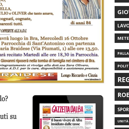
GIO
LAV
MET
PALL
POLIT
RE
RO
SPO
UNITÀ 