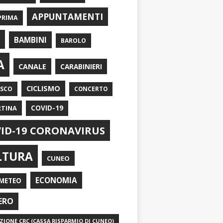
APPUNTAMENTI
PRIMA
I
BAMBINI
BAROLO
A
CANALE
CARABINIERI
CICLISMO
ASCO
CONCERTO
RTINA
COVID-19
ID-19 CORONAVIRUS
LTURA
CUNEO
ECONOMIA
METEO
ERO
IONE CRC (CASSA RISPARMIO DI CUNEO)