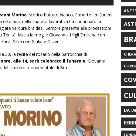
ANTE
vanni Morino
, storico battuto bianco, è morto ieri (lunedì
ia ortolana, nella sua vita lavorativa ha continuato la
AST
pregiate verdure braidesi. Sempre presente alle processioni
a Trinità, lascia la moglie Giovanna, i figli Emiliana con
BR
Erica, Silva con Giulio e Oliver.
8.30, la recita del rosario nella parrocchia di
CHER
obre, alle 14, sarà celebrato il funerale.
Giovanni
COPE
a del cimitero monumentale di Bra.
COV
CU
DATA
FERR
FONDAZ