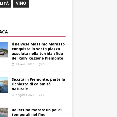
ILITÀ
VINO
ACA
Il neivese Massimo Marasso
conquista la sesta piazza
assoluta nella torrida sfida
del Rally Regione Piemonte
7 Agosto 2026
0
Siccità in Piemonte, parte la
richiesta di calamità
naturale
7 Agosto 2026
0
Bollettino meteo: un po’ di
temporali nel fine