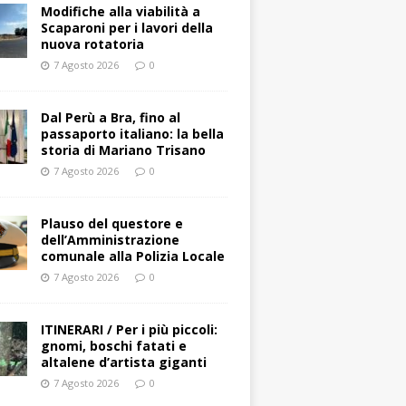
Modifiche alla viabilità a
Scaparoni per i lavori della
nuova rotatoria
7 Agosto 2026
0
​Dal Perù a Bra, fino al
passaporto italiano: la bella
storia di Mariano Trisano
7 Agosto 2026
0
Plauso del questore e
dell’Amministrazione
comunale alla Polizia Locale
7 Agosto 2026
0
ITINERARI / Per i più piccoli:
gnomi, boschi fatati e
altalene d’artista giganti
7 Agosto 2026
0