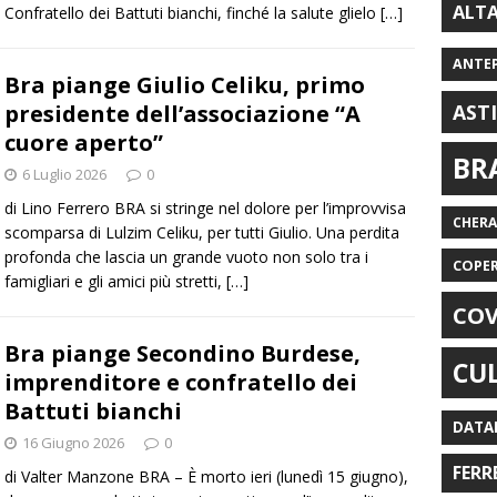
ALT
Confratello dei Battuti bianchi, finché la salute glielo
[…]
ANTE
Bra piange Giulio Celiku, primo
presidente dell’associazione “A
AST
cuore aperto”
BR
6 Luglio 2026
0
di Lino Ferrero BRA si stringe nel dolore per l’improvvisa
CHER
scomparsa di Lulzim Celiku, per tutti Giulio. Una perdita
profonda che lascia un grande vuoto non solo tra i
COPE
famigliari e gli amici più stretti,
[…]
COV
Bra piange Secondino Burdese,
CU
imprenditore e confratello dei
Battuti bianchi
DATA
16 Giugno 2026
0
FERR
di Valter Manzone BRA – È morto ieri (lunedì 15 giugno),