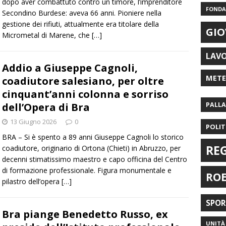
dopo aver combattuto contro un timore, l’imprenditore
FONDAZ
Secondino Burdese: aveva 66 anni. Pioniere nella
gestione dei rifiuti, attualmente era titolare della
GIO
Micrometal di Marene, che
[…]
LAV
Addio a Giuseppe Cagnoli,
MET
coadiutore salesiano, per oltre
cinquant’anni colonna e sorriso
dell’Opera di Bra
PALL
13 Giugno 2026
0
POLIT
BRA – ​Si è spento a 89 anni Giuseppe Cagnoli lo storico
RE
coadiutore, originario di Ortona (Chieti) in Abruzzo, per
decenni stimatissimo maestro e capo officina del Centro
di formazione professionale. Figura monumentale e
RO
pilastro dell’opera
[…]
SPO
Bra piange Benedetto Russo, ex
UNITÀ 