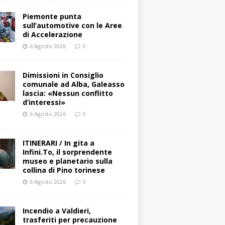
Piemonte punta
sull’automotive con le Aree
di Accelerazione
6 Agosto 2026
0
Dimissioni in Consiglio
comunale ad Alba, Galeasso
lascia: «Nessun conflitto
d’interessi»
6 Agosto 2026
0
ITINERARI / In gita a
Infini.To, il sorprendente
museo e planetario sulla
collina di Pino torinese
6 Agosto 2026
0
Incendio a Valdieri,
trasferiti per precauzione