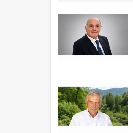
ALTRE NOTIZI
[ 6 Agosto 2026 
«Nessun conflitto
[ 6 Agosto 2026 
planetario sulla 
[ 6 Agosto 2026 
dell’Alba 7
AL
[ 6 Agosto 2026 
l’edizione 2026
[ 6 Agosto 2026 
terra e la comun