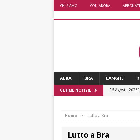
CHI SIAMO
COLLABORA
ABBONATI
ALBA
BRA
LANGHE
R
[ 6 Agosto 2026 
ULTIME NOTIZIE
rotonda: giovan
[ 6 Agosto 2026 
Home
Lutto a Bra
numero
ALTRE
Lutto a Bra
[ 6 Agosto 2026 