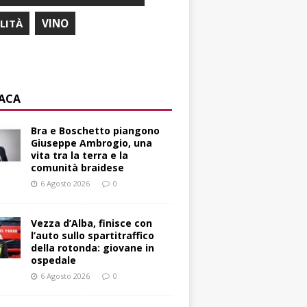
ILITÀ
VINO
ACA
Bra e Boschetto piangono
Giuseppe Ambrogio, una
vita tra la terra e la
comunità braidese
6 Agosto 2026
0
Vezza d’Alba, finisce con
l’auto sullo spartitraffico
della rotonda: giovane in
ospedale
6 Agosto 2026
0