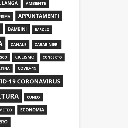
A LANGA
AMBIENTE
APPUNTAMENTI
PRIMA
I
BAMBINI
BAROLO
A
CANALE
CARABINIERI
CICLISMO
ASCO
CONCERTO
RTINA
COVID-19
ID-19 CORONAVIRUS
LTURA
CUNEO
ECONOMIA
METEO
ERO