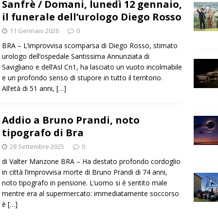
Sanfrè / Domani, lunedì 12 gennaio,
il funerale dell’urologo Diego Rosso
11 Gennaio 2026
0
BRA – L’improvvisa scomparsa di Diego Rosso, stimato
urologo dell’ospedale Santissima Annunziata di
Savigliano e dell’Asl Cn1, ha lasciato un vuoto incolmabile
e un profondo senso di stupore in tutto il territorio.
All’età di 51 anni,
[…]
Addio a Bruno Prandi, noto
tipografo di Bra
28 Settembre 2025
0
di Valter Manzone BRA – Ha destato profondo cordoglio
in città l’improvvisa morte di Bruno Prandi di 74 anni,
noto tipografo in pensione. L’uomo si è sentito male
mentre era al supermercato: immediatamente soccorso
è
[…]