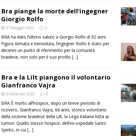
Bra piange la morte dell’ingegner
Giorgio Rolfo
27 Maggio 2025
0
BRA ha dato l’ultimo saluto a Giorgio Rolfo di 92 anni.
Figura stimata e benvoluta, l’ingegner Rolfo è stato per
decenni un punto di riferimento per la comunità
braidese, non solo per il suo profilo
[…]
Bra e la Lilt piangono il volontario
Gianfranco Vajra
6 Febbraio 2025
0
BRA È morto all’hospice, dopo un breve periodo di
ricovero, Gianfranco Vajra, 66 anni, storico volontario
della sezione braidese della Lilt, la Lega italiana lotta ai
tumori. Quello stesso hospice, dell’ex-ospedale Santo
Spirito, in cui
[…]