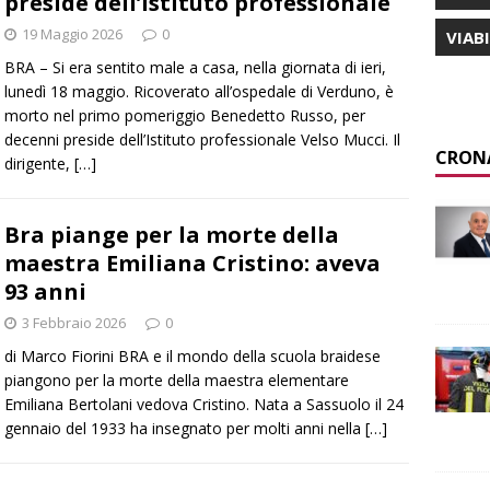
preside dell’Istituto professionale
19 Maggio 2026
0
VIAB
BRA – Si era sentito male a casa, nella giornata di ieri,
lunedì 18 maggio. Ricoverato all’ospedale di Verduno, è
morto nel primo pomeriggio Benedetto Russo, per
decenni preside dell’Istituto professionale Velso Mucci. Il
CRON
dirigente,
[…]
Bra piange per la morte della
maestra Emiliana Cristino: aveva
93 anni
3 Febbraio 2026
0
di Marco Fiorini BRA e il mondo della scuola braidese
piangono per la morte della maestra elementare
Emiliana Bertolani vedova Cristino. Nata a Sassuolo il 24
gennaio del 1933 ha insegnato per molti anni nella
[…]