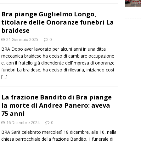
Bra piange Guglielmo Longo,
titolare delle Onoranze funebri La
braidese
21 Gennaio 2025
0
BRA Dopo aver lavorato per alcuni anni in una ditta
meccanica braidese ha deciso di cambiare occupazione
e, con il fratello già dipendente dell’impresa di onoranze
funebri La braidese, ha deciso di rilevarla, iniziando così
[…]
La frazione Bandito di Bra piange
la morte di Andrea Panero: aveva
75 anni
16 Dicembre 2024
0
BRA Sarà celebrato mercoledì 18 dicembre, alle 10, nella
chiesa parrocchiale della frazione Bandito, il funerale di