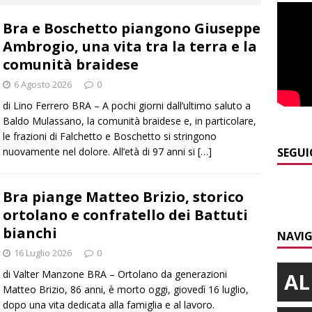
E
Bra e Boschetto piangono Giuseppe
]
Dimissioni in Consiglio comunale ad Alba, Galeasso lascia:
Ambrogio, una vita tra la terra e la
 d’interessi»
ALBA
comunità braidese
]
ITINERARI / In gita a Infini.To, il sorprendente museo e
6 Agosto 2026
0
collina di Pino torinese
ALBA
di Lino Ferrero BRA – A pochi giorni dall’ultimo saluto a
Baldo Mulassano, la comunità braidese e, in particolare,
]
Incendio a Valdieri, trasferiti per precauzione gli scout
le frazioni di Falchetto e Boschetto si stringono
BA
nuovamente nel dolore. All’età di 97 anni si
[…]
SEGUI
]
Palio di Asti, Andrea Calamassi confermato mossiere per
Bra piange Matteo Brizio, storico
ALTRE NOTIZIE
ortolano e confratello dei Battuti
]
Bra e Boschetto piangono Giuseppe Ambrogio, una vita tra la
bianchi
NAVIG
ità braidese
BRA
16 Luglio 2026
0
di Valter Manzone BRA – Ortolano da generazioni
AL
Matteo Brizio, 86 anni, è morto oggi, giovedì 16 luglio,
dopo una vita dedicata alla famiglia e al lavoro.