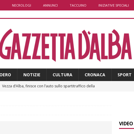
NECROLOGI
ANNUNCI
TACCUINO
INIZIATIVE SPECIALI
OERO
NOTIZIE
CULTURA
CRONACA
SPORT
]
Vezza d’Alba, finisce con l’auto sullo spartitraffico della
e in ospedale
CRONACA
]
La bella stagione riporta l’allarme sulle strade: cresce il
 NOTIZIE
VIDEO
]
Piemonte punta sull’automotive con le Aree di Accelerazione