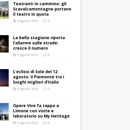
Teatranti in cammino: gli
Scavalcamontagne portano
il teatro in quota
6 Agosto 2026
0
La bella stagione riporta
l’allarme sulle strade:
cresce il numero
6 Agosto 2026
0
L’eclissi di Sole del 12
agosto: il Piemonte tra i
luoghi migliori d’Italia
6 Agosto 2026
0
Opere Vive fa tappa a
Limone con visite e
laboratorio su My Heritage
6 Agosto 2026
0