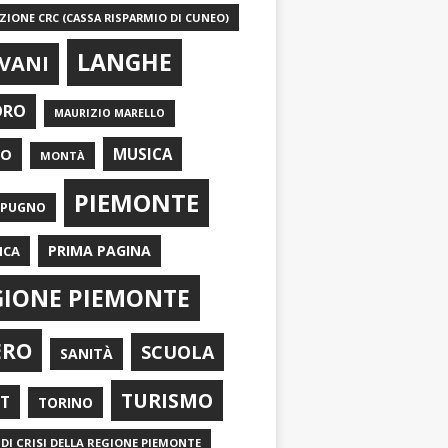
IONE CRC (CASSA RISPARMIO DI CUNEO)
LANGHE
VANI
ORO
MAURIZIO MARELLO
EO
MUSICA
MONTÀ
PIEMONTE
APUGNO
PRIMA PAGINA
ICA
GIONE PIEMONTE
ERO
SCUOLA
SANITÀ
TURISMO
RT
TORINO
DI CRISI DELLA REGIONE PIEMONTE