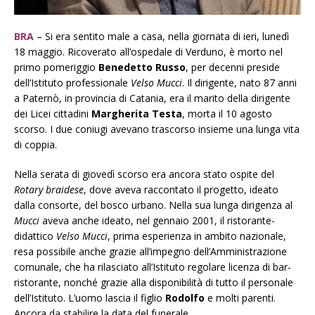
BRA
– Si era sentito male a casa, nella giornata di ieri, lunedì
18 maggio. Ricoverato all’ospedale di Verduno, è morto nel
primo pomeriggio
Benedetto
Russo
, per decenni preside
dell’Istituto professionale
Velso Mucci
. Il dirigente, nato 87 anni
a Paternò, in provincia di Catania, era il marito della dirigente
dei Licei cittadini
Margherita
Testa
, morta il 10 agosto
scorso. I due coniugi avevano trascorso insieme una lunga vita
di coppia.
Nella serata di giovedì scorso era ancora stato ospite del
Rotary braidese
, dove aveva raccontato il progetto, ideato
dalla consorte, del bosco urbano. Nella sua lunga dirigenza al
Mucci
aveva anche ideato, nel gennaio 2001, il ristorante-
didattico
Velso Mucci
, prima esperienza in ambito nazionale,
resa possibile anche grazie all’impegno dell’Amministrazione
comunale, che ha rilasciato all’Istituto regolare licenza di bar-
ristorante, nonché grazie alla disponibilità di tutto il personale
dell’Istituto. L’uomo lascia il figlio
Rodolfo
e molti parenti.
Ancora da stabilire la data del funerale.