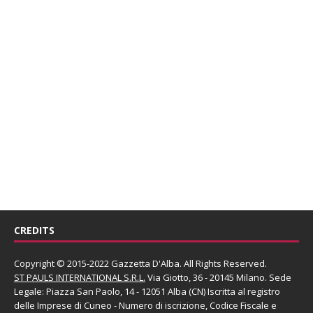
CREDITS
Copyright © 2015-2022 Gazzetta D'Alba. All Rights Reserved.
ST PAULS INTERNATIONAL S.R.L.
Via Giotto, 36 - 20145 Milano. Sede
Legale: Piazza San Paolo, 14 - 12051 Alba (CN) Iscritta al registro
delle Imprese di Cuneo - Numero di iscrizione, Codice Fiscale e