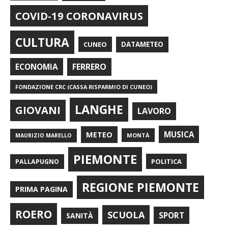
COVID-19 CORONAVIRUS
CULTURA
CUNEO
DATAMETEO
FERRERO
ECONOMIA
FONDAZIONE CRC (CASSA RISPARMIO DI CUNEO)
LANGHE
GIOVANI
LAVORO
METEO
MUSICA
MONTÀ
MAURIZIO MARELLO
PIEMONTE
POLITICA
PALLAPUGNO
REGIONE PIEMONTE
PRIMA PAGINA
ROERO
SCUOLA
SPORT
SANITÀ