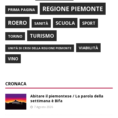
REGIONE PIEMONTE
PRIMA PAGINA
ROERO
SCUOLA
SPORT
SANITÀ
TURISMO
TORINO
VIABILITÀ
UNITÀ DI CRISI DELLA REGIONE PIEMONTE
VINO
CRONACA
Abitare il piemontese / La parola della
settimana è Bifa
7 Agosto 2026