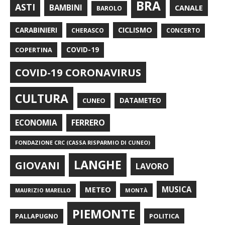
BRA
ASTI
BAMBINI
CANALE
BAROLO
CARABINIERI
CICLISMO
CHERASCO
CONCERTO
COPERTINA
COVID-19
COVID-19 CORONAVIRUS
CULTURA
CUNEO
DATAMETEO
FERRERO
ECONOMIA
FONDAZIONE CRC (CASSA RISPARMIO DI CUNEO)
LANGHE
GIOVANI
LAVORO
METEO
MUSICA
MONTÀ
MAURIZIO MARELLO
PIEMONTE
POLITICA
PALLAPUGNO