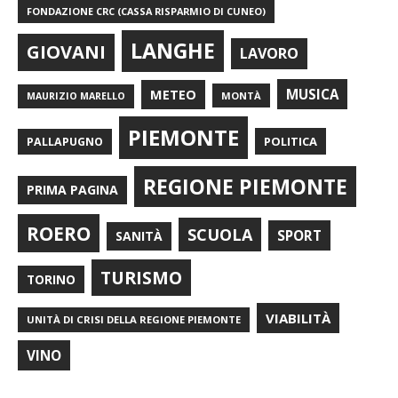
FONDAZIONE CRC (CASSA RISPARMIO DI CUNEO)
LANGHE
GIOVANI
LAVORO
METEO
MUSICA
MONTÀ
MAURIZIO MARELLO
PIEMONTE
POLITICA
PALLAPUGNO
REGIONE PIEMONTE
PRIMA PAGINA
ROERO
SCUOLA
SPORT
SANITÀ
TURISMO
TORINO
VIABILITÀ
UNITÀ DI CRISI DELLA REGIONE PIEMONTE
VINO