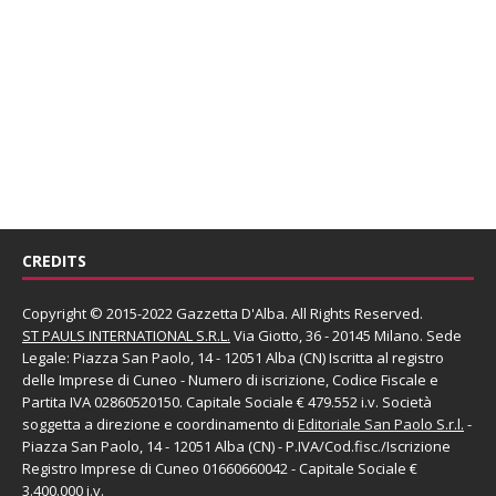
CREDITS
Copyright © 2015-2022 Gazzetta D'Alba. All Rights Reserved.
ST PAULS INTERNATIONAL S.R.L.
Via Giotto, 36 - 20145 Milano. Sede
Legale: Piazza San Paolo, 14 - 12051 Alba (CN) Iscritta al registro
delle Imprese di Cuneo - Numero di iscrizione, Codice Fiscale e
Partita IVA 02860520150. Capitale Sociale € 479.552 i.v. Società
soggetta a direzione e coordinamento di
Editoriale San Paolo
S.r.l.
-
Piazza San Paolo, 14 - 12051 Alba (CN) - P.IVA/Cod.fisc./Iscrizione
Registro Imprese di Cuneo 01660660042 - Capitale Sociale €
3.400.000 i.v.