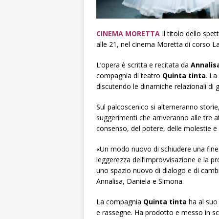
CINEMA MORETTA
I
l titolo dello spe
alle 21, nel cinema Moretta di corso
L’opera è scritta e recitata da
Annalis
compagnia di teatro
Quinta tinta
. La
discutendo le dinamiche relazionali di 
Sul palcoscenico si alterneranno stori
suggerimenti che arriveranno alle tre at
consenso, del potere, delle molestie e 
«Un modo nuovo di schiudere una finest
leggerezza dell’improvvisazione e la pro
uno spazio nuovo di dialogo e di cambi
Annalisa, Daniela e Simona.
La compagnia
Quinta tinta
ha al suo 
e rassegne. Ha prodotto e messo in sce