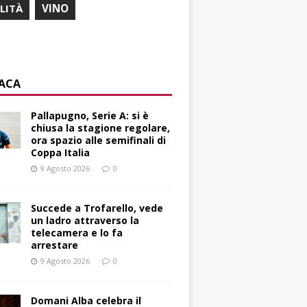
ILITÀ
VINO
ACA
Pallapugno, Serie A: si è
chiusa la stagione regolare,
ora spazio alle semifinali di
Coppa Italia
9 Agosto 2026
0
Succede a Trofarello, vede
un ladro attraverso la
telecamera e lo fa
arrestare
9 Agosto 2026
0
Domani Alba celebra il