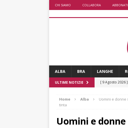
CHI SIAMO
COLLABORA
ABBONATI
ALBA
BRA
LANGHE
R
[ 9 Agosto 2026 
ULTIME NOTIZIE
[ 8 Agosto 2026 
Home
Alba
Uomini e donne s
rotonda al Gallo
tinta
[ 8 Agosto 2026 
Uomini e donne s
fiducia dei client