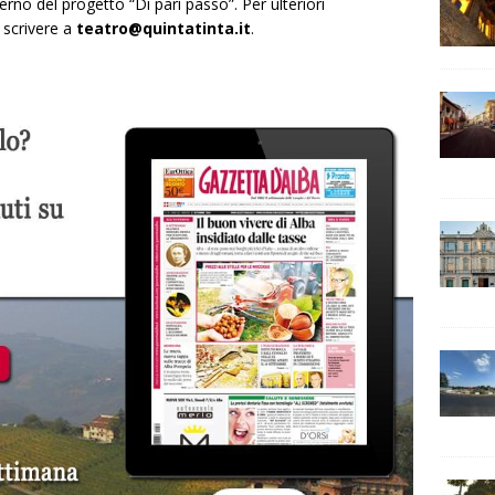
terno del progetto “Di pari passo”. Per ulteriori
 scrivere a
teatro@quintatinta.it
.