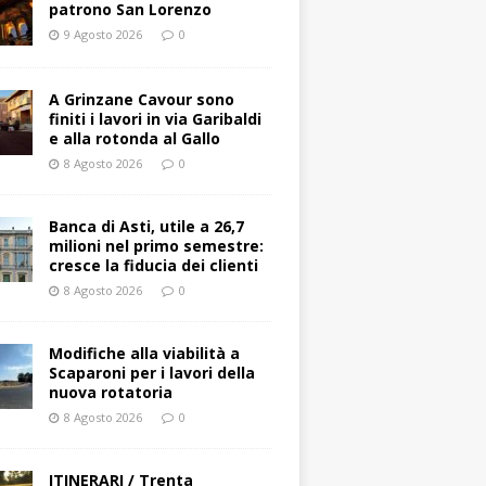
patrono San Lorenzo
9 Agosto 2026
0
A Grinzane Cavour sono
finiti i lavori in via Garibaldi
e alla rotonda al Gallo
8 Agosto 2026
0
Banca di Asti, utile a 26,7
milioni nel primo semestre:
cresce la fiducia dei clienti
8 Agosto 2026
0
Modifiche alla viabilità a
Scaparoni per i lavori della
nuova rotatoria
8 Agosto 2026
0
ITINERARI / Trenta