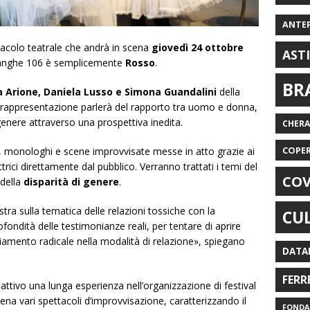
ANTE
ttacolo teatrale che andrà in scena
giovedì 24 ottobre
AST
 Langhe 106 è semplicemente
Rosso
.
BR
a Arione, Daniela Lusso e Simona Guandalini
della
 rappresentazione parlerà del rapporto tra uomo e donna,
genere attraverso una prospettiva inedita.
CHER
COPE
e, monologhi e scene improvvisate messe in atto grazie ai
trici direttamente dal pubblico. Verranno trattati i temi del
COV
della
disparità di genere
.
ra sulla tematica delle relazioni tossiche con la
CU
fondità delle testimonianze reali, per tentare di aprire
amento radicale nella modalità di relazione», spiegano
DATA
FERR
attivo una lunga esperienza nell’organizzazione di festival
na vari spettacoli d’improvvisazione, caratterizzando il
FONDAZ