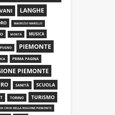
LANGHE
VANI
ORO
MAURIZIO MARELLO
EO
MUSICA
MONTÀ
PIEMONTE
APUGNO
PRIMA PAGINA
ICA
GIONE PIEMONTE
ERO
SCUOLA
SANITÀ
TURISMO
RT
TORINO
DI CRISI DELLA REGIONE PIEMONTE