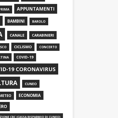
APPUNTAMENTI
PRIMA
I
BAMBINI
BAROLO
A
CANALE
CARABINIERI
CICLISMO
ASCO
CONCERTO
RTINA
COVID-19
ID-19 CORONAVIRUS
LTURA
CUNEO
ECONOMIA
METEO
ERO
IONE CRC (CASSA RISPARMIO DI CUNEO)