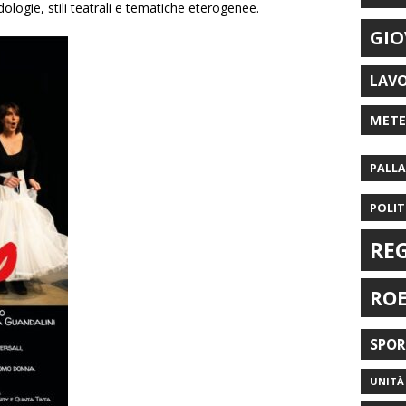
ogie, stili teatrali e tematiche eterogenee.
GIO
LAV
MET
PALL
POLIT
RE
RO
SPO
UNITÀ 