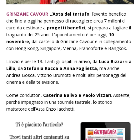
GRINZANE CAVOUR
L’
Asta del tartufo
, l’evento benefico
che fino a oggi ha permesso di raccogliere circa 7 milioni di
euro da destinare a
progetti benefici
, si prepara a tagliare il
traguardo dei 25 anni. L’appuntamento è per oggi,
10
novembre
, dal castello di Grinzane Cavour e in collegamento
con Hong Kong, Singapore, Vienna, Francoforte e Bangkok.
L’inizio è per le 13. Tanti gli ospiti in arrivo, da
Luca Bizzarri a
Lillo
, da
Stefania Rocca a Anna Foglietta
, ma anche
Andrea Bosca, Vittorio Brumotti e molti altri personaggi del
cinema e della televisione.
Come conduttori,
Caterina Balivo e Paolo Vizzar
i. Assente,
perché impegnato in una tournée teatrale, lo storico
mattatore dell’Asta Enzo Iacchetti.