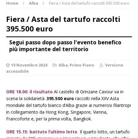
Home
Alba
Fiera / Asta del tartufo raccolti 395.500 euro
Fiera / Asta del tartufo raccolti
395.500 euro
Segui passo dopo passo l'evento benefico
più importante del territorio
10 Novembre 2024
Alba
,
Primo Piano
Versione
accessibile
ORE 18.00: il risultato
Al castello di Grinzane Cavour va in
scena la solidarietà:
395.500 euro
raccolti nella XXV Asta
mondiale del tartufo bianco d’Alba grazie ai numerosi filantropi
in collegamento da Hong Kong, Singapore, Vienna,
Francoforte e, per la prima volta, Bangkok.
ORE 15.15: battuto l’ultimo lotto
Il quarto lotto, un tartufo