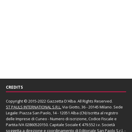
CREDITS
Copyright © 2015-2022 Gazzetta D'Alba. All Rights Reserved.
ST PAULS INTERNATIONAL S.R.L.
Via Giotto, 36 - 20145 Milano. Sede
Legale: Piazza San Paolo, 14 - 12051 Alba (CN) Iscritta al registro
delle Imprese di Cuneo - Numero di iscrizione, Codice Fiscale e
Partita IVA 02860520150. Capitale Sociale € 479.552 i.v. Società
soggetta a direzione e coordinamento di
Editoriale San Paolo
S.r.l.
-