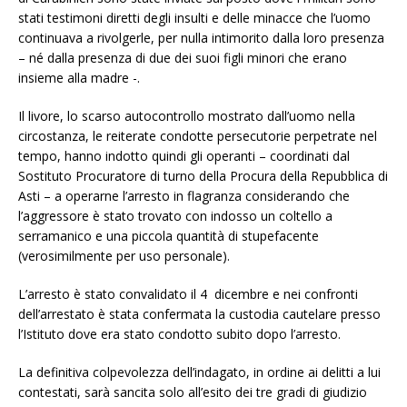
stati testimoni diretti degli insulti e delle minacce che l’uomo
continuava a rivolgerle, per nulla intimorito dalla loro presenza
– né dalla presenza di due dei suoi figli minori che erano
insieme alla madre -.
Il livore, lo scarso autocontrollo mostrato dall’uomo nella
circostanza, le reiterate condotte persecutorie perpetrate nel
tempo, hanno indotto quindi gli operanti – coordinati dal
Sostituto Procuratore di turno della Procura della Repubblica di
Asti – a operarne l’arresto in flagranza considerando che
l’aggressore è stato trovato con indosso un coltello a
serramanico e una piccola quantità di stupefacente
(verosimilmente per uso personale).
L’arresto è stato convalidato il 4 dicembre e nei confronti
dell’arrestato è stata confermata la custodia cautelare presso
l’Istituto dove era stato condotto subito dopo l’arresto.
La definitiva colpevolezza dell’indagato, in ordine ai delitti a lui
contestati, sarà sancita solo all’esito dei tre gradi di giudizio