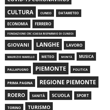
CULTURA
CUNEO
DATAMETEO
FERRERO
ECONOMIA
FONDAZIONE CRC (CASSA RISPARMIO DI CUNEO)
LANGHE
GIOVANI
LAVORO
METEO
MUSICA
MONTÀ
MAURIZIO MARELLO
PIEMONTE
POLITICA
PALLAPUGNO
REGIONE PIEMONTE
PRIMA PAGINA
ROERO
SCUOLA
SPORT
SANITÀ
TURISMO
TORINO