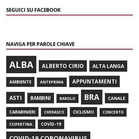
SEGUICI SU FACEBOOK
NAVIGA PER PAROLE CHIAVE
ALBA
ALBERTO CIRIO
ALTA LANGA
APPUNTAMENTI
AMBIENTE
ANTEPRIMA
BRA
ASTI
BAMBINI
CANALE
BAROLO
CARABINIERI
CICLISMO
CHERASCO
CONCERTO
COPERTINA
COVID-19
COVID-19 CORONAVIRUS