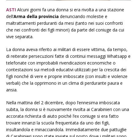
ASTI
Alcuni giorni fa una donna si era rivolta a una stazione
dell’
Arma della provincia
denunciando molestie e
maltrattamenti perduranti da mesi (tanto nei suoi confronti
che nei confronti dei figli minori) da parte del coniuge da cui
vive separata.
La donna aveva riferito ai militari di essere vittima, da tempo,
di reiterate persecuzioni fatte di continui messaggi Whatsapp e
telefonate con improbabili rivendicazioni economiche o
contestazioni sui metodi educativi utilizzati per la crescita dei
figli nonché di vere e proprie imboscate (con insulti e violenze
verbali) che la opprimono in un clima di perdurante paura e
ansia.
Nella mattina del 2 dicembre, dopo l’ennesima imboscata
subita, la donna si è nuovamente rivolta ai Carabinieri con una
accorata richiesta di aiuto poiché l’ex coniuge si era fatto
trovare innanzi la scuola frequentata da uno dei figli,
insultandola e minacciandola. Immediatamente due pattuglie
di Carabinieri sono state inviate sul posto dove i militari sono