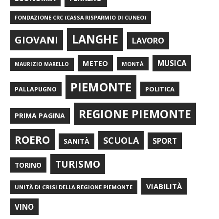
FONDAZIONE CRC (CASSA RISPARMIO DI CUNEO)
LANGHE
GIOVANI
LAVORO
METEO
MUSICA
MONTÀ
MAURIZIO MARELLO
PIEMONTE
POLITICA
PALLAPUGNO
REGIONE PIEMONTE
PRIMA PAGINA
ROERO
SCUOLA
SPORT
SANITÀ
TURISMO
TORINO
VIABILITÀ
UNITÀ DI CRISI DELLA REGIONE PIEMONTE
VINO